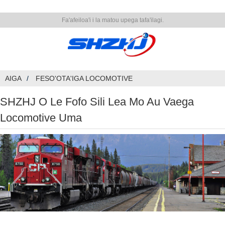
Fa'afeiloa'i i la matou upega tafa'ilagi.
AIGA
FESO'OTA'IGA LOCOMOTIVE
SHZHJ O Le Fofo Sili Lea Mo Au Vaega
Locomotive Uma