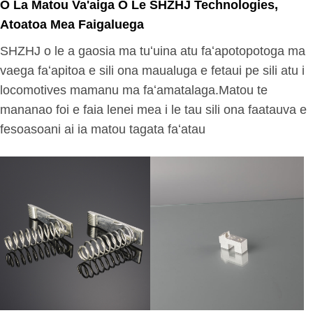
O La Matou Va'aiga O Le SHZHJ Technologies,
Atoatoa Mea Faigaluega
SHZHJ o le a gaosia ma tuʻuina atu faʻapotopotoga ma
vaega faʻapitoa e sili ona maualuga e fetaui pe sili atu i
locomotives mamanu ma faʻamatalaga.Matou te
mananao foi e faia lenei mea i le tau sili ona faatauva e
fesoasoani ai ia matou tagata faʻatau