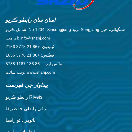
اسان سان رابطو ڪريو
شامل ڪريو: No.1234، Xinsongjiang روڊ، Songjiang شنگھائي، چين
اي ميل: info@shzhj.com
ٽيليفون: +86 21 3778 2156
فيڪس: +86 21 3778 1636
واٽس ايپ: +86 136 1187 5788
ويب سائٽ: www.shzhj.com
پيداوار جي فهرست
رابطو ڪريو Rivets
برقي رابطي جا طريقا
پائوڊر ڌاتو رابطا
رابطو اسيمبليون