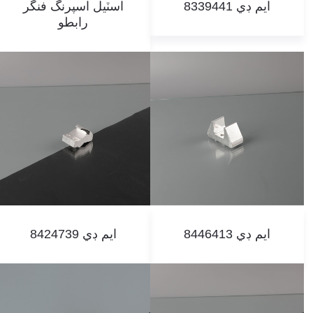
ايم ڊي 8339441
اسٽيل اسپرنگ فنگر
رابطو
ايم ڊي 8446413
ايم ڊي 8424739