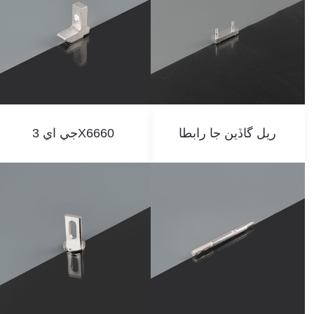
ريل گاڏين جا رابطا
جي اي 3X6660