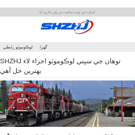
اسان جي ويب سائيٽ تي ڀلي ڪري آيا.
گهر
لوڪوموٽو رابطي
SHZHJ توهان جي سڀني لوڪوموٽو اجزاء لاء
بهترين حل آهي