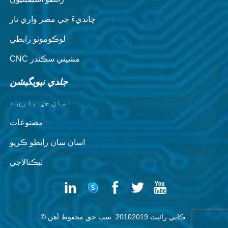
چانديءَ جي مصر واري تار
لوڪوموٽو رابطي
CNC مشيني سڪندر
جلدي نيويگيشن
اسان جي باري ۾
مصنوعات
اسان سان رابطو ڪريو
ٽيڪنالاجي
© ڪاپي رائيٽ 20102019: سڀ حق محفوظ آهن.