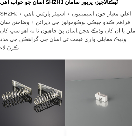
اسان جو خواب آهي SHZHJ ٽيڪنالاجيز، ڀرپور سامان
SHZHJ اعليٰ معيار جون اسيمبليون ۽ اسپيئر پارٽس ٺاهي ۽
فراهم ڪندو جيڪي لوڪوموٽوز جي ڊيزائن ۽ وضاحتن سان
ملن يا ان کان وڌيڪ هجن.اسان پڻ چاهيون ٿا ته اهو سڀ کان
وڌيڪ مقابلي واري قيمت تي اسان جي گراهڪن جي مدد
ڪرڻ لاء