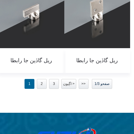
ريل گاڏين جا رابطا
ريل گاڏين جا رابطا
صفحو 1/3
>>
اڳيون >
3
2
1