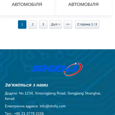
АВТОМОБІЛЯ
АВТОМОБІЛЯ
1
2
3
Далі >
>>
Сторінка 1 / 3
Зв'яжіться з нами
Додати: No.1234, Xinsongjiang Road, Songjiang Shanghai,
Китай
Електронна адреса: info@shzhj.com
Тел.: +86 21 3778 2156