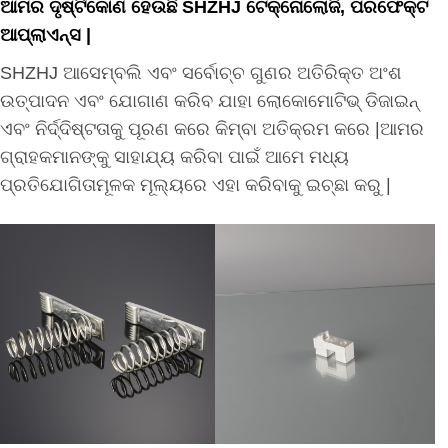
ଆମର ଦୃଷ୍ଟିକୋଣ ହେଉଛି SHZHJ ଟେକ୍ନୋଲୋଜି, ପରଫେକ୍ଟ
ଆପ୍ଲାଏନ୍ସ |
SHZHJ ଆସେମ୍ବଲି ଏବଂ ସର୍ବୋଚ୍ଚ ଗୁଣର ଅତିରିକ୍ତ ଅଂଶ
ଉତ୍ପାଦନ ଏବଂ ଯୋଗାଣ କରିବ ଯାହା ଲୋକୋମୋଟିଭ୍ ଡିଜାଇନ୍
ଏବଂ ନିର୍ଦ୍ଦିଷ୍ଟତାକୁ ପୂରଣ କରେ କିମ୍ବା ଅତିକ୍ରମ କରେ |ଆମର
ଗ୍ରାହକମାନଙ୍କୁ ସାହାଯ୍ୟ କରିବା ପାଇଁ ଆମେ ମଧ୍ୟ
ପ୍ରତିଯୋଗିତାମୂଳକ ମୂଲ୍ୟରେ ଏହା କରିବାକୁ ଇଚ୍ଛା କରୁ |