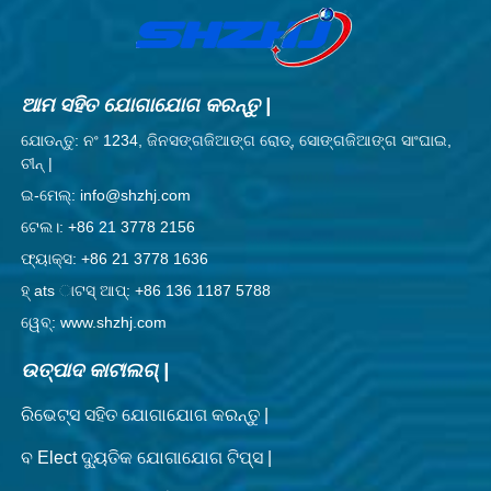
ଆମ ସହିତ ଯୋଗାଯୋଗ କରନ୍ତୁ |
ଯୋଡନ୍ତୁ: ନଂ 1234, ଜିନସଙ୍ଗଜିଆଙ୍ଗ ରୋଡ୍, ସୋଙ୍ଗଜିଆଙ୍ଗ ସାଂଘାଇ,
ଚୀନ୍ |
ଇ-ମେଲ୍: info@shzhj.com
ଟେଲ।: +86 21 3778 2156
ଫ୍ୟାକ୍ସ: +86 21 3778 1636
ହ୍ ats ାଟସ୍ ଆପ୍: +86 136 1187 5788
ୱେବ୍: www.shzhj.com
ଉତ୍ପାଦ କାଟାଲଗ୍ |
ରିଭେଟ୍ସ ସହିତ ଯୋଗାଯୋଗ କରନ୍ତୁ |
ବ Elect ଦ୍ୟୁତିକ ଯୋଗାଯୋଗ ଟିପ୍ସ |