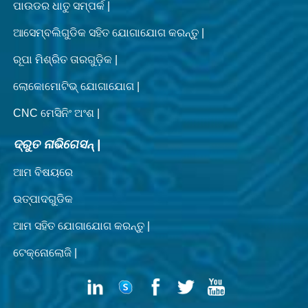
ପାଉଡର ଧାତୁ ସମ୍ପର୍କ |
ଆସେମ୍ବଲିଗୁଡିକ ସହିତ ଯୋଗାଯୋଗ କରନ୍ତୁ |
ରୂପା ମିଶ୍ରିତ ତାରଗୁଡ଼ିକ |
ଲୋକୋମୋଟିଭ୍ ଯୋଗାଯୋଗ |
CNC ମେସିନିଂ ଅଂଶ |
ଦ୍ରୁତ ନାଭିଗେସନ୍ |
ଆମ ବିଷୟରେ
ଉତ୍ପାଦଗୁଡିକ
ଆମ ସହିତ ଯୋଗାଯୋଗ କରନ୍ତୁ |
ଟେକ୍ନୋଲୋଜି |