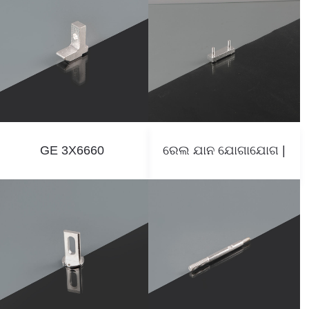
GE 3X6660
ରେଲ ଯାନ ଯୋଗାଯୋଗ |