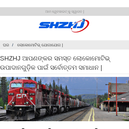
ଆମ ୱେବସାଇଟ୍ କୁ ସ୍ୱାଗତ |
ଘର
ଲୋକୋମୋଟିଭ୍ ଯୋଗାଯୋଗ |
SHZHJ ଆପଣଙ୍କର ସମସ୍ତ ଲୋକୋମୋଟିଭ୍
ଉପାଦାନଗୁଡ଼ିକ ପାଇଁ ସର୍ବୋତ୍ତମ ସମାଧାନ |