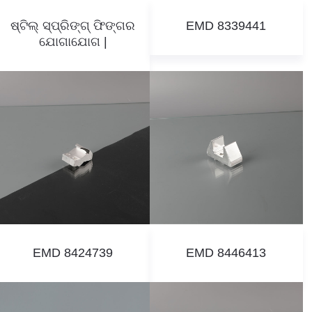
ଷ୍ଟିଲ୍ ସ୍ପ୍ରିଙ୍ଗ୍ ଫିଙ୍ଗର
EMD 8339441
ଯୋଗାଯୋଗ |
EMD 8424739
EMD 8446413