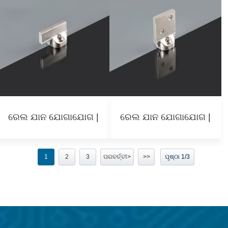
ରେଲ ଯାନ ଯୋଗାଯୋଗ |
ରେଲ ଯାନ ଯୋଗାଯୋଗ |
1
2
3
ପରବର୍ତ୍ତୀ>
>>
ପୃଷ୍ଠା 1/3