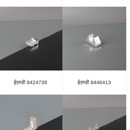
ईएमडी 8424739
ईएमडी 8446413