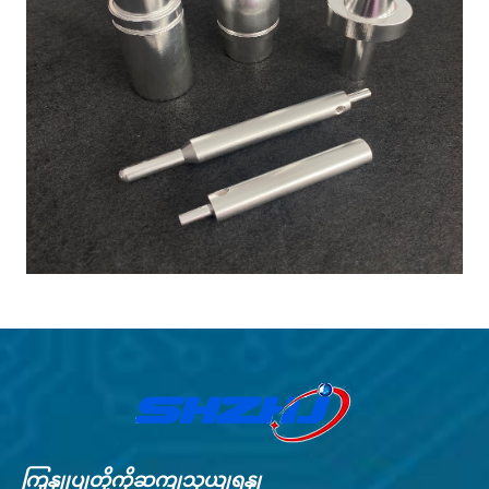
ကြှနျုပျတို့ကိုဆကျသှယျရနျ