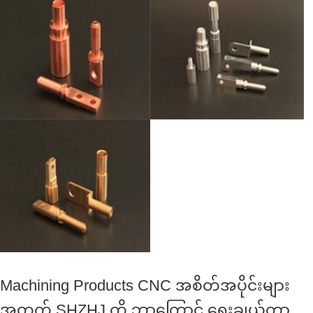
Machining Products CNC အစိတ်အပိုင်းများ
အတွက် SHZHJ ကို ဘာကြောင့် ရွေးချယ်တာ