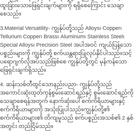
ထူးခြားသောဖြေရှင်းချက်များကို ရရှိစေကြောင်း သေချာ
စေသည်။
3.Material Versatility- ကျွန်ုပ်တို့သည် Alloys၊ Copper၊
Tellurium Copper၊ Brass၊ Aluminum၊ Stainless Steel၊
Special Alloys၊ Precision Steel အပါအဝင် ကျယ်ပြန့်သော
ပစ္စည်းများကို ကျွန်ုပ်တို့ စက်ယန္တရားပြုလုပ်နိုင်ပါသည်။သင့်
ပရောဂျက်လိုအပ်သည်ဖြစ်စေ ကျွန်ုပ်တို့တွင် မှန်ကန်သော
ဖြေရှင်းချက်ရှိသည်။
4. ဆန်းသစ်တီထွင်သောနည်းပညာ- ကျွန်ုပ်တို့သည်
အကောင်းဆုံးထုတ်ကုန်စွမ်းဆောင်ရည်နှင့် စွမ်းဆောင်ရည်ကို
သေချာစေရန်အတွက် နောက်ဆုံးပေါ် စက်ကိရိယာများနှင့်
စက်ကိရိယာများကို အသုံးပြုပါသည်။ကျွန်ုပ်တို့၏
စက်ကိရိယာများ၏ တိကျမှုသည် စက်ပစ္စည်းအသစ်၏ 2 နှစ်
အတွင်း တည်ငြိမ်သည်။