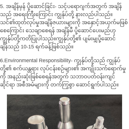
5. အချိန်မှန် ပို့ဆောင်ခြင်း- သင့်ပရောဂျက်အတွက် အချိန်
သည် အရေးကြီးကြောင်း ကျွန်ုပ်တို့ နားလည်ပါသည်။
သင်၏ထုတ်လုပ်မှုအချိန်ဇယားများကို အနှောင့်အယှက်မဖြစ်
စေကြောင်း သေချာစေရန် အချိန်မီ ပို့ဆောင်ပေးမည်ဟု
ကျွန်ုပ်တို့ကတိပြုပါသည်။ကျွန်ုပ်တို့၏ ပျမ်းမျှပို့ဆောင်
ချိန်သည် 10-15 ရက်ခန့်ဖြစ်သည်။
6.Environmental Responsibility- ကျွန်ုပ်တို့သည် ကျွန်ုပ်
တို့၏ စက်ယန္တရား လုပ်ငန်းစဉ်များ၏ အကျိုးသက်ရောက်မှု
ကို အနည်းဆုံးဖြစ်စေရန်အတွက် သဘာဝပတ်ဝန်းကျင်
ဆိုင်ရာ အစီအမံများကို တက်ကြွစွာ ဆောင်ရွက်ပါသည်။