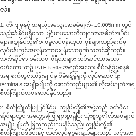
လဲ။
1. တိကျမှုနှင့် အရည်အသွေးအာမခံချက်- ±0.005mm တွင်
သည်းခံနိုင်မှုရှိသော မြင့်မားသောတိကျသောအစိတ်အပိုင်း
များ။ကျွန်ုပ်တို့၏စက်မှုလုပ်ငန်းထုတ်ကုန်များသည်စက်မှု
လုပ်ငန်းတွင်အလွန်ကောင်းမွန်သောဂုဏ်သတင်းရှိသည်။
သက်ဆိုင်ရာ စမ်းသပ်ကိရိယာများ တပ်ဆင်ထားသော
မော်တော်ယာဥ် IATF16949 အရည်အသွေး စီမံခန့်ခွဲမှုစနစ်
အရ စက်တွင်းထိန်းချုပ်မှု စီမံခန့်ခွဲမှုကို လုပ်ဆောင်ပြီး
terminals အမျိုးမျိုးကို ဖောက်သည်များ၏ လိုအပ်ချက်အရ
စိတ်ကြိုက်လုပ်ဆောင်နိုင်သည်။
2. စိတ်ကြိုက်ပြုပြင်နိုင်မှု- ကျွန်ုပ်တို့၏အဖွဲ့သည် စက်ပိုင်း
ဆိုင်ရာတွင် အတွေ့အကြုံများစွာရှိပြီး သုံးစွဲသူ၏လိုအပ်ချက်
အမျိုးမျိုးကို ဖြည့်ဆည်းပေးနိုင်သည်။ကျွန်ုပ်တို့၏
စိတ်ကြိုက်ဒီဇိုင်းနှင့် ထုတ်လုပ်မှုစွမ်းရည်များသည် သင့်အား