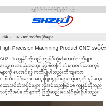
ကျွန်ုပ်တို့၏ဝဘ်ဆိုဒ်မှကြိုဆိုပါသည်။
အိမ်
CNC စက်အစိတ်အပိုင်းများ
High Precision Machining Product CNC အပိုင်း
SHZHJ၊ ကျွန်ုပ်တို့သည် ကျွန်ုပ်တို့၏ဖောက်သည်များ
အတွက် အရည်အသွေးမြင့် စိတ်ကြိုက်စက်စက်ထုတ်ကုန်
များကို ပေးအပ်ရန် ကတိပြုပါသည်။တိကျသော
အစိတ်အပိုင်းများ၊ အထူးပြုပစ္စည်းများ သို့မဟုတ် ရှုပ်ထွေး
သောအစိတ်အပိုင်းများ လိုအပ်သည်ဖြစ်စေ ကျွန်ုပ်တို့သည်
သင့်လိုအပ်ချက်များကို ဖြည့်ဆည်းပေးနိုင်စွမ်းရှိပါသည်။