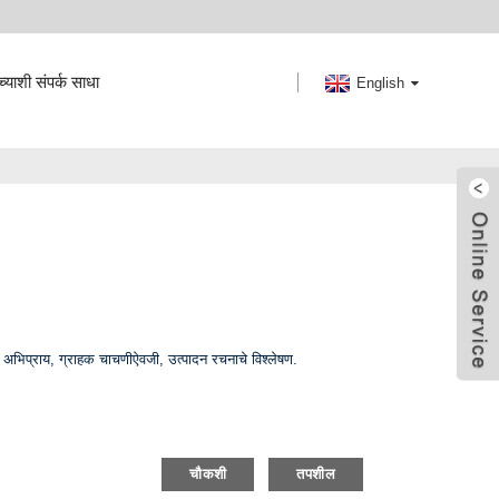
याशी संपर्क साधा
English
वर अभिप्राय, ग्राहक चाचणीऐवजी, उत्पादन रचनाचे विश्लेषण.
चौकशी
तपशील