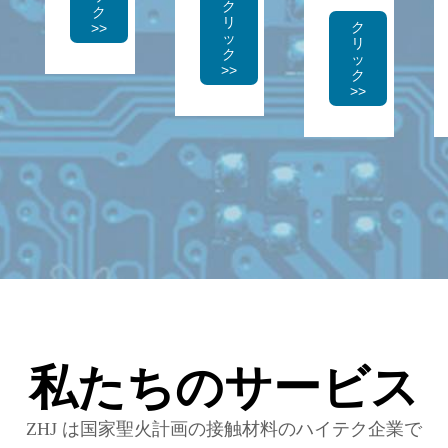
ク
ク
リ
ク
>>
ッ
リ
ク
ッ
>>
ク
>>
私たちのサービス
ZHJ は国家聖火計画の接触材料のハイテク企業で