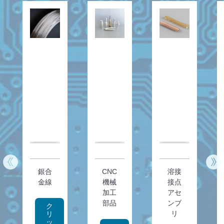
銀合
CNC
溶接
金線
機械
接点
加工
アセ
部品
ンブ
ク
リ
リ
ッ