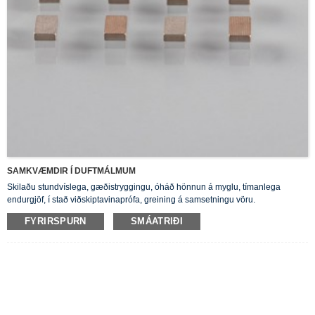
SAMKVÆMDIR Í DUFTMÁLMUM
Skilaðu stundvíslega, gæðistryggingu, óháð hönnun á myglu, tímanlega
endurgjöf, í stað viðskiptavinaprófa, greining á samsetningu vöru.
FYRIRSPURN
SMÁATRIÐI