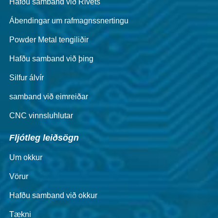
Hafðu samband við Rivets
Ábendingar um rafmagnssnertingu
Powder Metal tengiliðir
Hafðu samband við þing
Silfur álvír
samband við eimreiðar
CNC vinnsluhlutar
Fljótleg leiðsögn
Um okkur
Vörur
Hafðu samband við okkur
Tækni