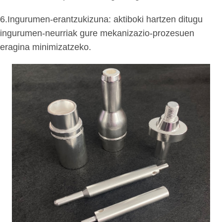
6.Ingurumen-erantzukizuna: aktiboki hartzen ditugu
ingurumen-neurriak gure mekanizazio-prozesuen
eragina minimizatzeko.