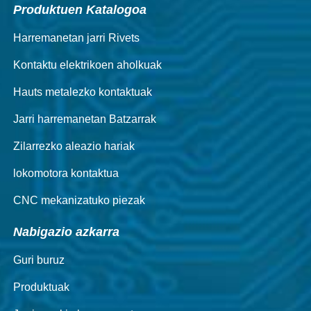
Produktuen Katalogoa
Harremanetan jarri Rivets
Kontaktu elektrikoen aholkuak
Hauts metalezko kontaktuak
Jarri harremanetan Batzarrak
Zilarrezko aleazio hariak
lokomotora kontaktua
CNC mekanizatuko piezak
Nabigazio azkarra
Guri buruz
Produktuak