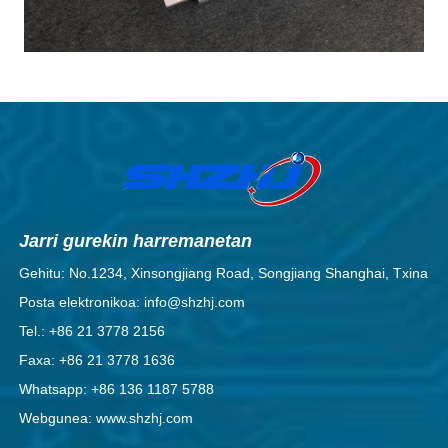
Jarri gurekin harremanetan
Gehitu: No.1234, Xinsongjiang Road, Songjiang Shanghai, Txina
Posta elektronikoa: info@shzhj.com
Tel.: +86 21 3778 2156
Faxa: +86 21 3778 1636
Whatsapp: +86 136 1187 5788
Webgunea: www.shzhj.com