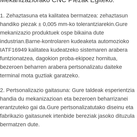
1. Zehaztasuna eta kalitatea bermatzea: zehaztasun
handiko piezak ± 0,005 mm-ko tolerantziarekin.Gure
mekanizazio produktuek ospe bikaina dute
industrian.Barne-kontrolaren kudeaketa automozioko
IATF16949 kalitatea kudeatzeko sistemaren arabera
funtzionatzea, dagokion proba-ekipoez hornitua,
bezeroen beharren arabera pertsonalizatu daiteke
terminal mota guztiak garatzeko.
2. Pertsonalizazio gaitasuna: Gure taldeak esperientzia
handia du mekanizazioan eta bezeroen beharrizanei
erantzuteko gai da.Gure pertsonalizatutako diseinu eta
fabrikazio gaitasunek irtenbide bereziak jasoko dituzula
bermatzen dute.