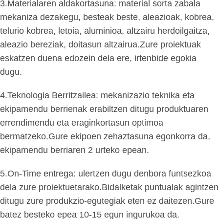
3.Materialaren aldakortasuna: material sorta zabala
mekaniza dezakegu, besteak beste, aleazioak, kobrea,
telurio kobrea, letoia, aluminioa, altzairu herdoilgaitza,
aleazio bereziak, doitasun altzairua.Zure proiektuak
eskatzen duena edozein dela ere, irtenbide egokia
dugu.
4.Teknologia Berritzailea: mekanizazio teknika eta
ekipamendu berrienak erabiltzen ditugu produktuaren
errendimendu eta eraginkortasun optimoa
bermatzeko.Gure ekipoen zehaztasuna egonkorra da,
ekipamendu berriaren 2 urteko epean.
5.On-Time entrega: ulertzen dugu denbora funtsezkoa
dela zure proiektuetarako.Bidalketak puntualak agintzen
ditugu zure produkzio-egutegiak eten ez daitezen.Gure
batez besteko epea 10-15 egun ingurukoa da.