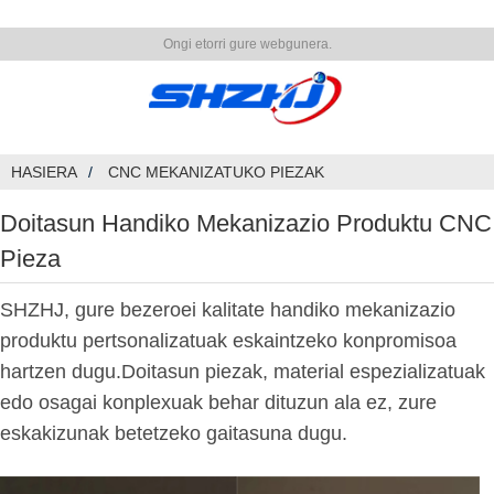
Ongi etorri gure webgunera.
HASIERA
CNC MEKANIZATUKO PIEZAK
Doitasun Handiko Mekanizazio Produktu CNC
Pieza
SHZHJ, gure bezeroei kalitate handiko mekanizazio
produktu pertsonalizatuak eskaintzeko konpromisoa
hartzen dugu.Doitasun piezak, material espezializatuak
edo osagai konplexuak behar dituzun ala ez, zure
eskakizunak betetzeko gaitasuna dugu.