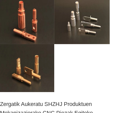
Zergatik Aukeratu SHZHJ Produktuen
Mekanizaziorako CNC Piezak Egiteko.