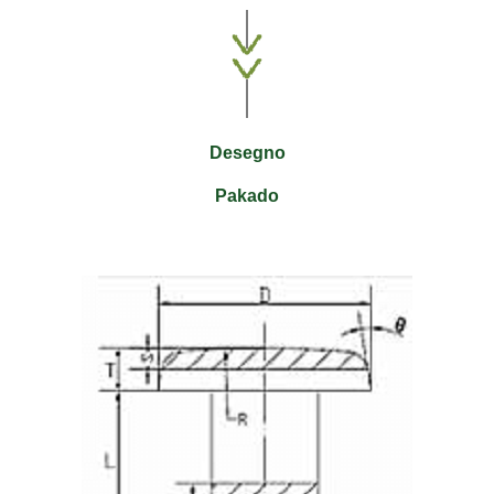
Desegno
Pakado