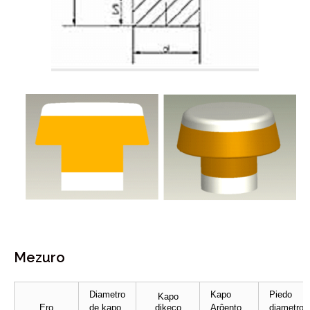
Mezuro
Diametro
Kapo
Piedo
Kapo
Ero
de kapo
dikeco
Arĝento
diametro