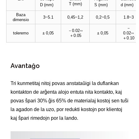
T (mm)
D (mm)
S (mm)
d (mm)
Baza
3~5.1
0,45~1,2
0,2~0,5
1.8~3
dimensio
－
－0.02∽
toleremo
± 0,05
± 0,05
0.02∽
＋0.05
＋0.10
Avantaĝo
Tri kunmetitaj nitoj povas anstataŭigi la duflankan
kontakton de arĝenta alojo entuta nita kontakto, kaj
povas ŝpari 30% ĝis 65% de materialaj kostoj sen tuŝi
la agadon de la uzo, por redukti kostojn por klientoj
kaj ŝpari rimedojn por la lando.