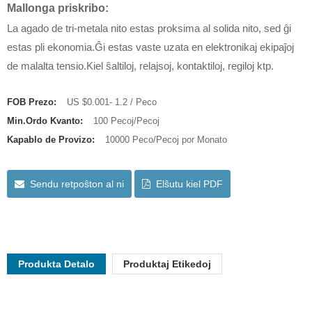
Mallonga priskribo:
La agado de tri-metala nito estas proksima al solida nito, sed ĝi
estas pli ekonomia.Ĝi estas vaste uzata en elektronikaj ekipaĵoj
de malalta tensio.Kiel ŝaltiloj, relajsoj, kontaktiloj, regiloj ktp.
FOB Prezo:
US $0.001- 1.2 / Peco
Min.Ordo Kvanto:
100 Pecoj/Pecoj
Kapablo de Provizo:
10000 Peco/Pecoj por Monato
Sendu retpoŝton al ni
Elŝutu kiel PDF
Produkta Detalo
Produktaj Etikedoj