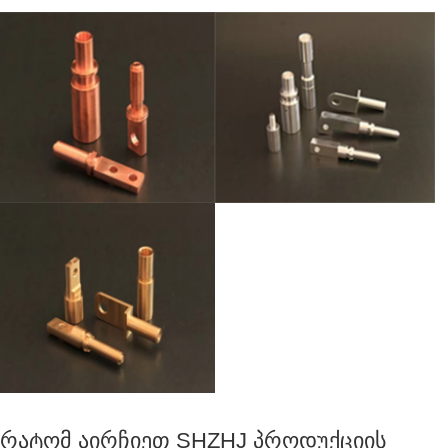
Რატომ Აირჩიეთ SHZHJ Პროდუქციის