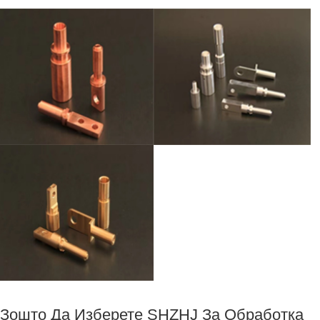
Зошто Да Изберете SHZHJ За Обработка