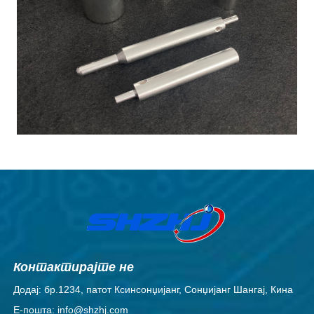
Контактирајте не
Додај: бр.1234, патот Ксинсонџијанг, Сонџијанг Шангај, Кина
Е-пошта: info@shzhj.com