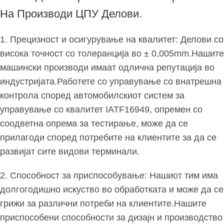
На Производи ЦПУ Делови.
1. Прецизност и осигурување на квалитет: Делови со
висока точност со толеранција во ± 0,005mm.Нашите
машински производи имаат одлична репутација во
индустријата.Работете со управување со внатрешна
контрола според автомобилскиот систем за
управување со квалитет IATF16949, опремен со
соодветна опрема за тестирање, може да се
прилагоди според потребите на клиентите за да се
развијат сите видови терминали.
2. Способност за приспособување: Нашиот тим има
долгогодишно искуство во обработката и може да се
грижи за различни потреби на клиентите.Нашите
приспособени способности за дизајн и производство