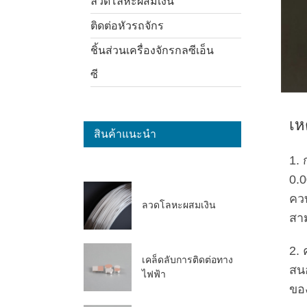
ลวดโลหะผสมเงิน
ติดต่อหัวรถจักร
ชิ้นส่วนเครื่องจักรกลซีเอ็น
ซี
เห
สินค้าแนะนำ
1.
0.0
คว
ลวดโลหะผสมเงิน
สา
2.
เคล็ดลับการติดต่อทาง
สน
ไฟฟ้า
ของ