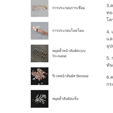
3.
การประกอบการเชื่อม
ทอง
โคร
การประกอบโลดโผน
4. 
แล
อุป
หมุดย้ำหน้าสัมผัสแบบ
Tri-metal
5. 
ทั
รีเวทหน้าสัมผัส Bimetal
6.ค
กร
หมุดย้ำสัมผัสแข็ง