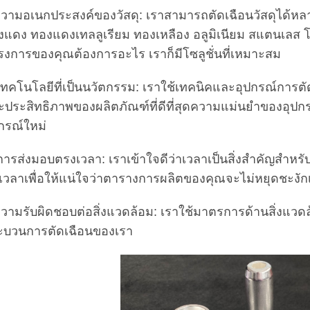
ความอเนกประสงค์ของวัสดุ: เราสามารถตัดเฉือนวัสดุได้ห
แดง ทองแดงเทลลูเรียม ทองเหลือง อลูมิเนียม สแตนเลส โ
งการของคุณต้องการอะไร เราก็มีโซลูชั่นที่เหมาะสม
เทคโนโลยีที่เป็นนวัตกรรม: เราใช้เทคนิคและอุปกรณ์การตัดเ
ะประสิทธิภาพของผลิตภัณฑ์ที่ดีที่สุดความแม่นยำของอุปก
กรณ์ใหม่
การส่งมอบตรงเวลา: เราเข้าใจดีว่าเวลาเป็นสิ่งสำคัญสำห
นเวลาเพื่อให้แน่ใจว่าตารางการผลิตของคุณจะไม่หยุดชะงั
วามรับผิดชอบต่อสิ่งแวดล้อม: เราใช้มาตรการด้านสิ่งแวด
ะบวนการตัดเฉือนของเรา