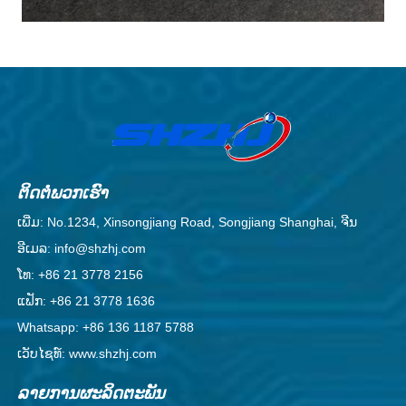
ຕິດ​ຕໍ່​ພວກ​ເຮົາ
ເພີ່ມ: No.1234, Xinsongjiang Road, Songjiang Shanghai, ຈີນ
ອີເມລ: info@shzhj.com
ໂທ: +86 21 3778 2156
ແຟັກ: +86 21 3778 1636
Whatsapp: +86 136 1187 5788
ເວັບໄຊທ໌: www.shzhj.com
ລາຍການຜະລິດຕະພັນ