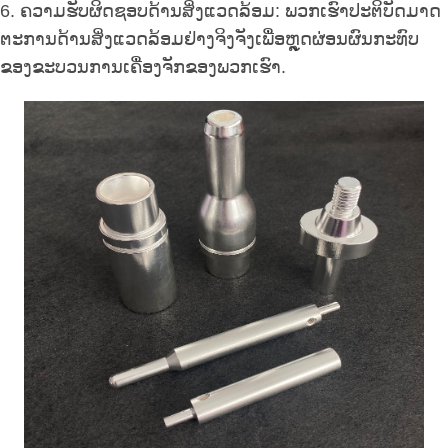
6. ຄວາມຮັບຜິດຊອບດ້ານສິ່ງແວດລ້ອມ: ພວກເຮົາປະຕິບັດມາດ
ຕະການດ້ານສິ່ງແວດລ້ອມຢ່າງຈິງຈັງເພື່ອຫຼຸດຜ່ອນຜົນກະທົບ
ຂອງຂະບວນການເຄື່ອງຈັກຂອງພວກເຮົາ.