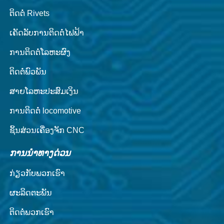
ຕິດຕໍ່ Rivets
ເຄັດລັບການຕິດຕໍ່ໄຟຟ້າ
ການຕິດຕໍ່ໂລຫະຜົງ
ຕິດຕໍ່ພົວພັນ
ສາຍໂລຫະປະສົມເງິນ
ການ​ຕິດ​ຕໍ່ locomotive
ຊິ້ນສ່ວນເຄື່ອງຈັກ CNC
ການນໍາທາງດ່ວນ
ກ່ຽວ​ກັບ​ພວກ​ເຮົາ
ຜະລິດຕະພັນ
ຕິດ​ຕໍ່​ພວກ​ເຮົາ