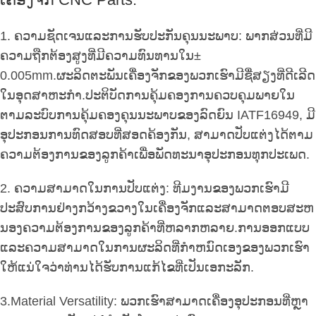
1. ຄວາມຊັດເຈນແລະການຮັບປະກັນຄຸນນະພາບ: ພາກສ່ວນທີ່ມີ
ຄວາມຖືກຕ້ອງສູງທີ່ມີຄວາມທົນທານໃນ±
0.005mm.ຜະລິດຕະພັນເຄື່ອງຈັກຂອງພວກເຮົາມີຊື່ສຽງທີ່ດີເລີດ
ໃນອຸດສາຫະກໍາ.ປະຕິບັດການຄຸ້ມຄອງການຄວບຄຸມພາຍໃນ
ຕາມລະບົບການຄຸ້ມຄອງຄຸນນະພາບຂອງລົດຍົນ IATF16949, ມີ
ອຸປະກອນການທົດສອບທີ່ສອດຄ້ອງກັນ, ສາມາດປັບແຕ່ງໄດ້ຕາມ
ຄວາມຕ້ອງການຂອງລູກຄ້າເພື່ອພັດທະນາອຸປະກອນທຸກປະເພດ.
2. ຄວາມສາມາດໃນການປັບແຕ່ງ: ທີມງານຂອງພວກເຮົາມີ
ປະສົບການຢ່າງກວ້າງຂວາງໃນເຄື່ອງຈັກແລະສາມາດຕອບສະຫ
ນອງຄວາມຕ້ອງການຂອງລູກຄ້າທີ່ຫລາກຫລາຍ.ການອອກແບບ
ແລະຄວາມສາມາດໃນການຜະລິດທີ່ກໍາຫນົດເອງຂອງພວກເຮົາ
ໃຫ້ແນ່ໃຈວ່າທ່ານໄດ້ຮັບການແກ້ໄຂທີ່ເປັນເອກະລັກ.
3.Material Versatility: ພວກເຮົາສາມາດເຄື່ອງອຸປະກອນທີ່ຫຼາ