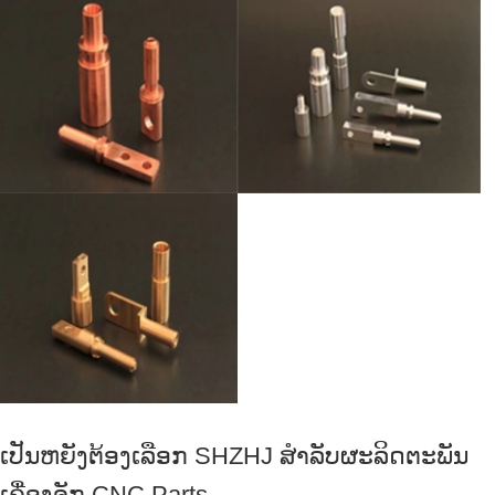
ເປັນຫຍັງຕ້ອງເລືອກ SHZHJ ສໍາລັບຜະລິດຕະພັນ
ເຄື່ອງຈັກ CNC Parts.