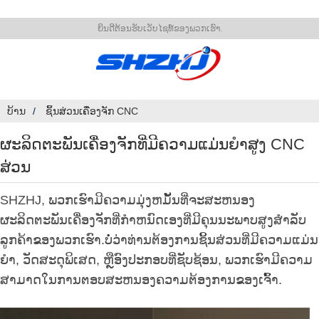
ຍິນດີຕ້ອນຮັບເວັບໄຊທ໌ຂອງພວກເຮົາ.
ບ້ານ
ຊິ້ນສ່ວນເຄື່ອງຈັກ CNC
ຜະລິດຕະພັນເຄື່ອງຈັກທີ່ມີຄວາມແມ່ນຍໍາສູງ CNC
ສ່ວນ
SHZHJ, ພວກເຮົາມີຄວາມມຸ່ງຫມັ້ນທີ່ຈະສະຫນອງ
ຜະລິດຕະພັນເຄື່ອງຈັກທີ່ກໍາຫນົດເອງທີ່ມີຄຸນນະພາບສູງສໍາລັບ
ລູກຄ້າຂອງພວກເຮົາ.ບໍ່ວ່າທ່ານຕ້ອງການຊິ້ນສ່ວນທີ່ມີຄວາມແມ່ນ
ຍໍາ, ວັດສະດຸພິເສດ, ຫຼືອົງປະກອບທີ່ຊັບຊ້ອນ, ພວກເຮົາມີຄວາມ
ສາມາດໃນການຕອບສະຫນອງຄວາມຕ້ອງການຂອງເຈົ້າ.