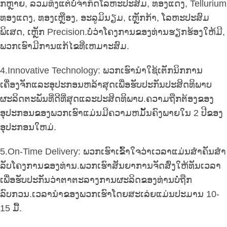
ກຫຼາຍ, ລວມທັງແຕ່ບໍ່ຈໍາກັດໂລຫະປະສົມ, ທອງແດງ, Tellurium
ທອງແດງ, ທອງເຫຼືອງ, ອະລູມິນຽມ, ເຫຼັກກ້າ, ໂລຫະປະສົມ
ພິເສດ, ເຫຼັກ Precision.ບໍ່ວ່າໂຄງການຂອງທ່ານຮຽກຮ້ອງໃຫ້ມີ,
ພວກເຮົາມີການແກ້ໄຂທີ່ເຫມາະສົມ.
4.Innovative Technology: ພວກເຮົານໍາໃຊ້ເຕັກນິກການ
ເຄື່ອງຈັກແລະອຸປະກອນຫລ້າສຸດເພື່ອຮັບປະກັນປະສິດທິພາບ
ຜະລິດຕະພັນທີ່ດີທີ່ສຸດແລະປະສິດທິພາບ.ຄວາມຖືກຕ້ອງຂອງ
ອຸປະກອນຂອງພວກເຮົາແມ່ນມີຄວາມຫມັ້ນຄົງພາຍໃນ 2 ປີຂອງ
ອຸປະກອນໃຫມ່.
5.On-Time Delivery: ພວກເຮົາເຂົ້າໃຈວ່າເວລາແມ່ນສໍາຄັນສໍາ
ລັບໂຄງການຂອງທ່ານ.ພວກເຮົາສັນຍາການຈັດສົ່ງໃຫ້ທັນເວລາ
ເພື່ອຮັບປະກັນວ່າຕາຕະລາງການຜະລິດຂອງທ່ານບໍ່ຖືກ
ລົບກວນ.ເວລານໍາຂອງພວກເຮົາໂດຍສະເລ່ຍແມ່ນປະມານ 10-
15 ມື້.