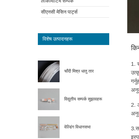
लोकोमोटिभ सम्पर्क
सीएनसी मेसिन पार्ट्स
विशेष उत्पादनहरू
किन
1. 
चाँदी मिश्र धातु तार
उत्
गर्
अनु
विद्युतीय सम्पर्क सुझावहरू
2. 
अनुक
वेल्डिंग विधानसभा
3.स
इस्