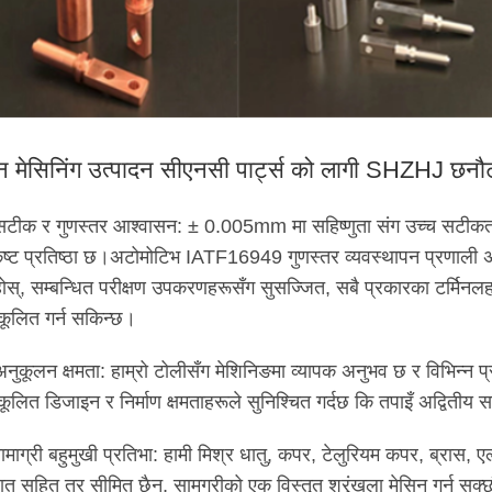
 मेसिनिंग उत्पादन सीएनसी पार्ट्स को लागी SHZHJ छनौट 
सटीक र गुणस्तर आश्वासन: ± 0.005mm मा सहिष्णुता संग उच्च सटीकता 
कृष्ट प्रतिष्ठा छ।अटोमोटिभ IATF16949 गुणस्तर व्यवस्थापन प्रणाली 
नुहोस्, सम्बन्धित परीक्षण उपकरणहरूसँग सुसज्जित, सबै प्रकारका टर्मि
कूलित गर्न सकिन्छ।
अनुकूलन क्षमता: हाम्रो टोलीसँग मेशिनिङमा व्यापक अनुभव छ र विभिन्न प
ूलित डिजाइन र निर्माण क्षमताहरूले सुनिश्चित गर्दछ कि तपाइँ अद्वितीय समा
ामाग्री बहुमुखी प्रतिभा: हामी मिश्र धातु, कपर, टेलुरियम कपर, ब्रास, ए
पात सहित तर सीमित छैन, सामग्रीको एक विस्तृत श्रृंखला मेसिन गर्न सक