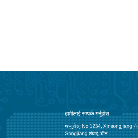
हामीलाई सम्पर्क गर्नुहोस
थप्नुहोस्: No.1234, Xinsongjiang रो
Songjiang शंघाई, चीन