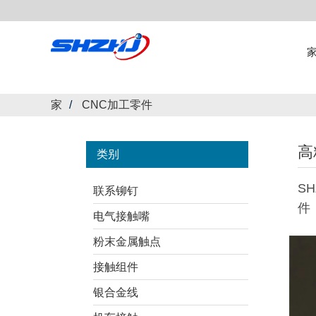
家
CNC加工零件
高
类别
S
联系铆钉
件
电气接触嘴
粉末金属触点
接触组件
银合金线