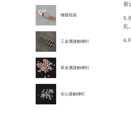
新
铆接组装
5
乱
6
三金属接触铆钉
双金属接触铆钉
实心接触铆钉