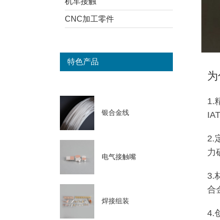
机车接触
CNC加工零件
特色产品
为
1
银合金线
I
2
力
电气接触嘴
3
合
焊接组装
4