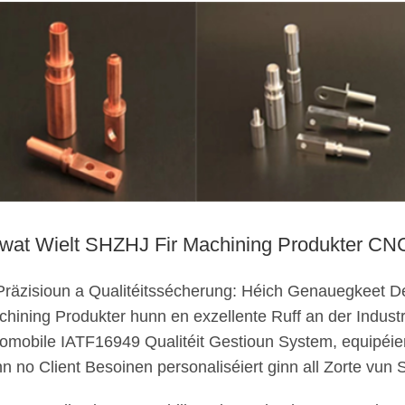
rwat Wielt SHZHJ Fir Machining Produkter CNC
Präzisioun a Qualitéitssécherung: Héich Genauegkeet D
hining Produkter hunn en exzellente Ruff an der Industr
omobile IATF16949 Qualitéit Gestioun System, equipéie
n no Client Besoinen personaliséiert ginn all Zorte vun 