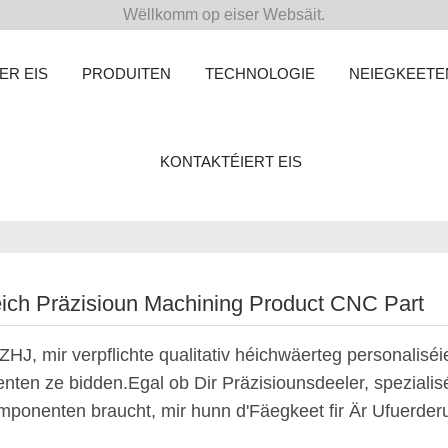
Wëllkomm op eiser Websäit.
ER EIS
PRODUITEN
TECHNOLOGIE
NEIEGKEETE
KONTAKTÉIERT EIS
ich Präzisioun Machining Product CNC Part
HJ, mir verpflichte qualitativ héichwäerteg personaliséi
enten ze bidden.Egal ob Dir Präzisiounsdeeler, spezialis
ponenten braucht, mir hunn d'Fäegkeet fir Är Ufuerderu