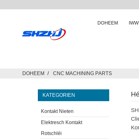
DOHEEM
IWW
DOHEEM
CNC MACHINING PARTS
Hé
KATEGORIEN
SHZ
Kontakt Nieten
Cli
Elektresch Kontakt
Kom
Rotschléi