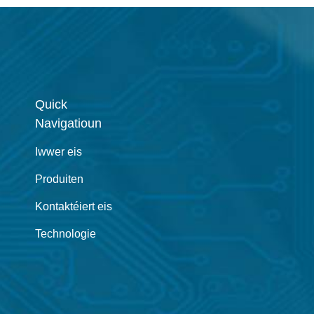
Quick
Navigatioun
Iwwer eis
Produiten
Kontaktéiert eis
Technologie