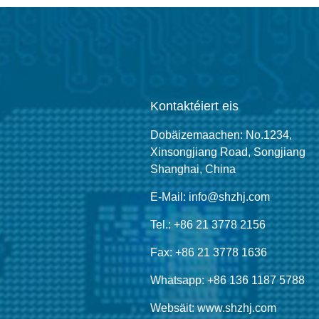
Kontaktéiert eis
Dobäizemaachen: No.1234,
Xinsongjiang Road, Songjiang
Shanghai, China
E-Mail: info@shzhj.com
Tel.: +86 21 3778 2156
Fax: +86 21 3778 1636
Whatsapp: +86 136 1187 5788
Websäit: www.shzhj.com