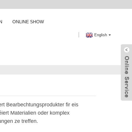
N
ONLINE SHOW
English
ert Bearbechtungsprodukter fir eis
éiert Materialien oder komplex
ngen ze treffen.