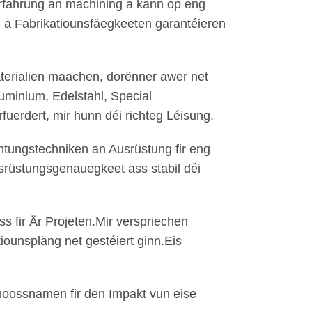
 Erfahrung an machining a kann op eng
 a Fabrikatiounsfäegkeeten garantéieren
Materialien maachen, dorënner awer net
luminium, Edelstahl, Special
uerdert, mir hunn déi richteg Léisung.
htungstechniken an Ausrüstung fir eng
usrüstungsgenauegkeet ass stabil déi
ss fir Är Projeten.Mir verspriechen
tiounspläng net gestéiert ginn.Eis
moossnamen fir den Impakt vun eise