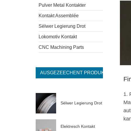
Pulver Metal Kontakter
Kontakt Assemblée
Sëlwer Legierung Drot
Lokomotiv Kontakt
CNC Machining Parts
AUSGEZEECHENT PRODUKTER
Fi
1. 
Mac
Sëlwer Legierung Drot
aut
kan
Elektresch Kontakt