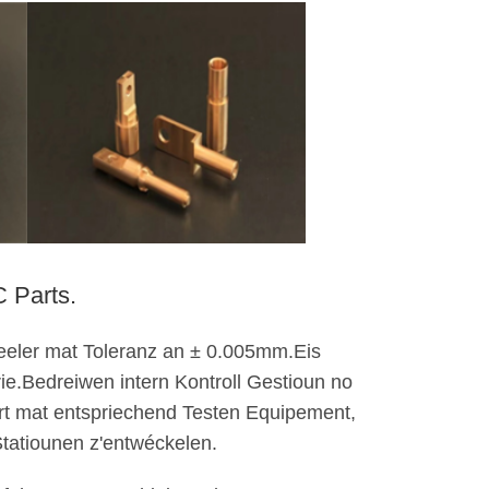
 Parts.
eeler mat Toleranz an ± 0.005mm.Eis
ie.Bedreiwen intern Kontroll Gestioun no
rt mat entspriechend Testen Equipement,
Statiounen z'entwéckelen.