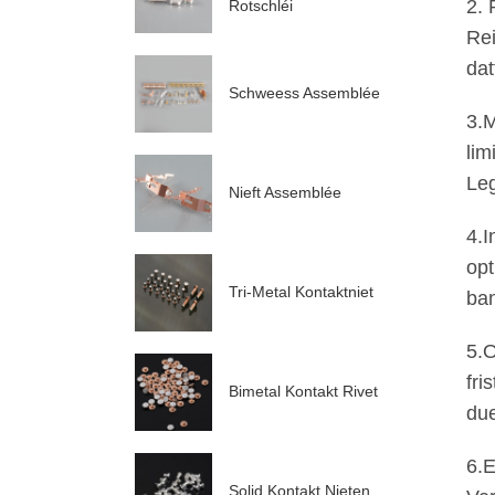
2. 
Rotschléi
Rei
dat
Schweess Assemblée
3.M
lim
Leg
Nieft Assemblée
4.I
opt
Tri-Metal Kontaktniet
ban
5.O
fri
Bimetal Kontakt Rivet
due
6.E
Solid Kontakt Nieten