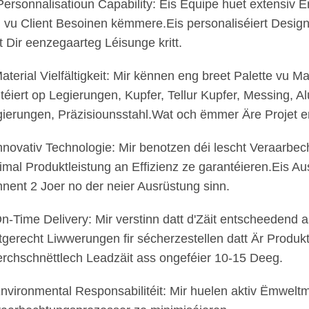
Personnalisatioun Capability: Eis Equipe huet extensiv
 vu Client Besoinen këmmere.Eis personaliséiert Design
t Dir eenzegaarteg Léisunge kritt.
aterial Vielfältigkeit: Mir kënnen eng breet Palette vu 
itéiert op Legierungen, Kupfer, Tellur Kupfer, Messing, A
ierungen, Präzisiounsstahl.Wat och ëmmer Äre Projet erf
nnovativ Technologie: Mir benotzen déi lescht Veraarbec
imal Produktleistung an Effizienz ze garantéieren.Eis A
nent 2 Joer no der neier Ausrüstung sinn.
n-Time Delivery: Mir verstinn datt d'Zäit entscheedend a
stgerecht Liwwerungen fir sécherzestellen datt Är Produk
rchschnëttlech Leadzäit ass ongeféier 10-15 Deeg.
nvironmental Responsabilitéit: Mir huelen aktiv Ëmwelt