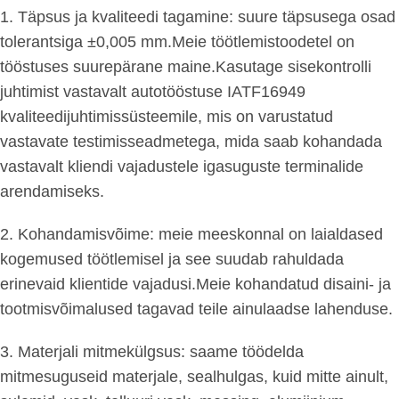
1. Täpsus ja kvaliteedi tagamine: suure täpsusega osad
tolerantsiga ±0,005 mm.Meie töötlemistoodetel on
tööstuses suurepärane maine.Kasutage sisekontrolli
juhtimist vastavalt autotööstuse IATF16949
kvaliteedijuhtimissüsteemile, mis on varustatud
vastavate testimisseadmetega, mida saab kohandada
vastavalt kliendi vajadustele igasuguste terminalide
arendamiseks.
2. Kohandamisvõime: meie meeskonnal on laialdased
kogemused töötlemisel ja see suudab rahuldada
erinevaid klientide vajadusi.Meie kohandatud disaini- ja
tootmisvõimalused tagavad teile ainulaadse lahenduse.
3. Materjali mitmekülgsus: saame töödelda
mitmesuguseid materjale, sealhulgas, kuid mitte ainult,