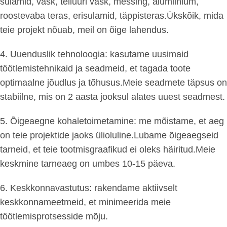
sulamid, vask, telluuri vask, messing, alumiinium,
roostevaba teras, erisulamid, täppisteras.Ükskõik, mida
teie projekt nõuab, meil on õige lahendus.
4. Uuenduslik tehnoloogia: kasutame uusimaid
töötlemistehnikaid ja seadmeid, et tagada toote
optimaalne jõudlus ja tõhusus.Meie seadmete täpsus on
stabiilne, mis on 2 aasta jooksul alates uuest seadmest.
5. Õigeaegne kohaletoimetamine: me mõistame, et aeg
on teie projektide jaoks ülioluline.Lubame õigeaegseid
tarneid, et teie tootmisgraafikud ei oleks häiritud.Meie
keskmine tarneaeg on umbes 10-15 päeva.
6. Keskkonnavastutus: rakendame aktiivselt
keskkonnameetmeid, et minimeerida meie
töötlemisprotsesside mõju.