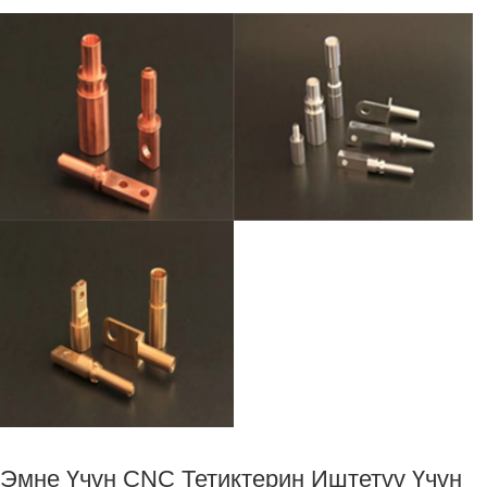
Эмне Үчүн CNC Тетиктерин Иштетүү Үчүн