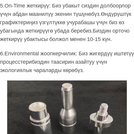
5.On-Time жеткирүү: Биз убакыт сиздин долбоорлор
үчүн абдан маанилүү экенин түшүнөбүз.Өндүрүштүк
графиктериңиз үзгүлтүккө учурабашы үчүн биз өз
убагында жеткирүүгө убада беребиз.Биздин орточо
жеткирүү убактысы болжол менен 10-15 күн.
6.Environmental жоопкерчилик: Биз жигердүү иштетүү
процесстерибиздин таасирин азайтуу үчүн
экологиялык чараларды көрөбүз.