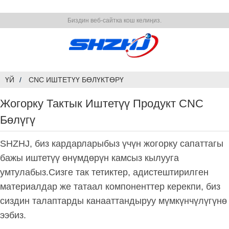
Биздин веб-сайтка кош келиңиз.
ҮЙ
CNC ИШТЕТҮҮ БӨЛҮКТӨРҮ
Жогорку Тактык Иштетүү Продукт CNC
Бөлүгү
SHZHJ, биз кардарларыбыз үчүн жогорку сапаттагы
бажы иштетүү өнүмдөрүн камсыз кылууга
умтулабыз.Сизге так тетиктер, адистештирилген
материалдар же татаал компоненттер керекпи, биз
сиздин талаптарды канааттандыруу мүмкүнчүлүгүнө
ээбиз.