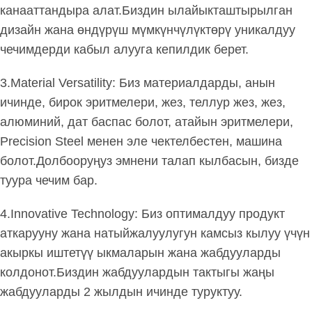
канааттандыра алат.Биздин ылайыкташтырылган
дизайн жана өндүрүш мүмкүнчүлүктөрү уникалдуу
чечимдерди кабыл алууга кепилдик берет.
3.Material Versatility: Биз материалдарды, анын
ичинде, бирок эритмелери, жез, теллур жез, жез,
алюминий, дат баспас болот, атайын эритмелери,
Precision Steel менен эле чектелбестен, машина
болот.Долбооруңуз эмнени талап кылбасын, бизде
туура чечим бар.
4.Innovative Technology: Биз оптималдуу продукт
аткарууну жана натыйжалуулугун камсыз кылуу үчүн
акыркы иштетүү ыкмаларын жана жабдууларды
колдонот.Биздин жабдуулардын тактыгы жаңы
жабдууларды 2 жылдын ичинде туруктуу.