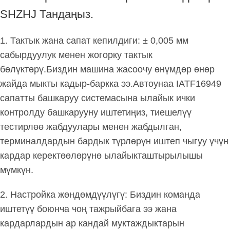
SHZHJ Тандаңыз.
1. Тактык жана сапат кепилдиги: ± 0,005 мм
сабырдуулук менен жогорку тактык
бөлүктөрү.Биздин машина жасоочу өнүмдөр өнөр
жайда мыкты кадыр-баркка ээ.Автоунаа IATF16949
сапатты башкаруу системасына ылайык ички
контролду башкарууну иштетиңиз, тиешелүү
тестирлөө жабдуулары менен жабдылган,
терминалдардын бардык түрлөрүн иштеп чыгуу үчүн
кардар керектөөлөрүнө ылайыкташтырылышы
мүмкүн.
2. Настройка жөндөмдүүлүгү: Биздин команда
иштетүү боюнча чоң тажрыйбага ээ жана
кардарлардын ар кандай муктаждыктарын