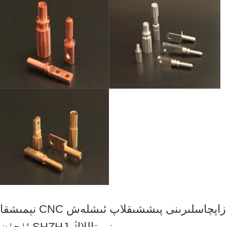
نېمىشقا CNC زاپچاسلىرىنى پىششىقلاپ ئىشلەش
ئۈچۈن SHZHJ نى تاللاڭ.