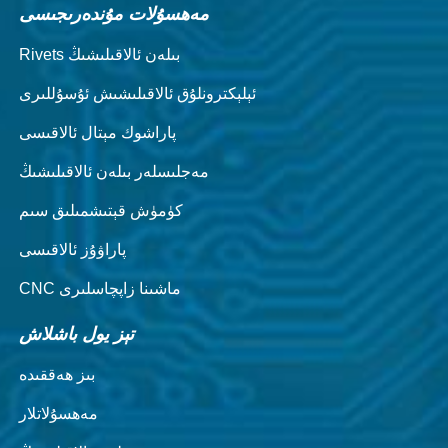
مەھسۇلات مۇندەرىجىسى
Rivets بىلەن ئالاقىلىشىڭ
ئېلېكترونلۇق ئالاقىلىشىش ئۇسۇللىرى
پاراشوك مېتال ئالاقىسى
مەجلىسلەر بىلەن ئالاقىلىشىڭ
كۈمۈش قېتىشمىلىق سىم
پاراۋۇز ئالاقىسى
CNC ماشىنا زاپچاسلىرى
تېز يول باشلاش
بىز ھەققىدە
مەھسۇلاتلار