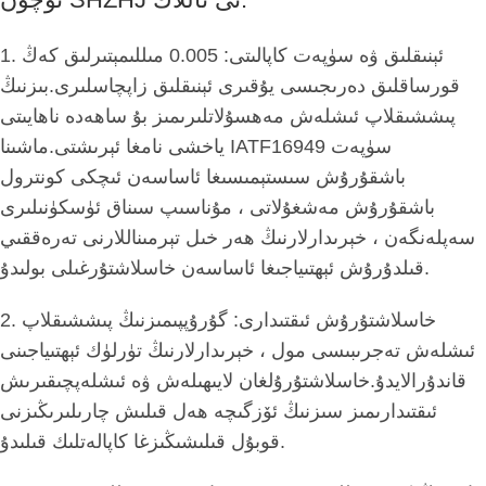
1. ئېنىقلىق ۋە سۈپەت كاپالىتى: 0.005 مىللىمېتىرلىق كەڭ
قورساقلىق دەرىجىسى يۇقىرى ئېنىقلىق زاپچاسلىرى.بىزنىڭ
پىششىقلاپ ئىشلەش مەھسۇلاتلىرىمىز بۇ ساھەدە ناھايىتى
ياخشى نامغا ئېرىشتى.ماشىنا IATF16949 سۈپەت
باشقۇرۇش سىستېمىسىغا ئاساسەن ئىچكى كونترول
باشقۇرۇش مەشغۇلاتى ، مۇناسىپ سىناق ئۈسكۈنىلىرى
سەپلەنگەن ، خېرىدارلارنىڭ ھەر خىل تېرمىناللارنى تەرەققىي
قىلدۇرۇش ئېھتىياجىغا ئاساسەن خاسلاشتۇرغىلى بولىدۇ.
2. خاسلاشتۇرۇش ئىقتىدارى: گۇرۇپپىمىزنىڭ پىششىقلاپ
ئىشلەش تەجرىبىسى مول ، خېرىدارلارنىڭ تۈرلۈك ئېھتىياجىنى
قاندۇرالايدۇ.خاسلاشتۇرۇلغان لايىھىلەش ۋە ئىشلەپچىقىرىش
ئىقتىدارىمىز سىزنىڭ ئۆزگىچە ھەل قىلىش چارىلىرىڭىزنى
قوبۇل قىلىشىڭىزغا كاپالەتلىك قىلىدۇ.