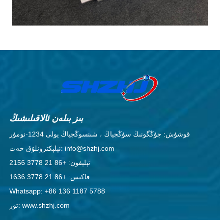
بىز بىلەن ئالاقىلىشىڭ
قوشۇش: جۇڭگونىڭ سۇڭجياڭ ، شىنسوڭجياڭ يولى 1234-نومۇر
ئېلېكترونلۇق خەت: info@shzhj.com
تېلېفون: +86 21 3778 2156
فاكىس: +86 21 3778 1636
Whatsapp: +86 136 1187 5788
تور: www.shzhj.com