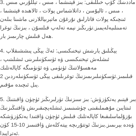
3. ماددىنىڭ كۆپ خىللىقى: بىز قېتىشما ، مىس ، تېللۇرىي مىس
، مىس ، ئاليۇمىن ، داتلاشماس پولات ، ئالاھىدە قېتىشما ،
ئىنچىكە پولات قاتارلىق نۇرغۇن ماتېرىياللارنى ماشىنا بىلەن
تەمىنلىيەلەيمىز.تۈرىڭىز نېمە تەلەپ قىلسۇن ، بىزنىڭ توغرا
ھەل قىلىش چارىمىز بار.
4. يېڭىلىق يارىتىش تېخنىكىسى: ئەڭ يېڭى پىششىقلاپ
ئىشلەش تېخنىكىسى ۋە ئۈسكۈنىلىرىنى ئىشلىتىپ ،
مەھسۇلاتنىڭ ئۈنۈمى ۋە ئۈنۈمىگە كاپالەتلىك
قىلىمىز.ئۈسكۈنىلىرىمىزنىڭ توغرىلىقى يېڭى ئۈسكۈنىلەردىن 2
يىل ئىچىدە مۇقىم.
5. بىر قېتىم يەتكۈزۈش: بىز سىزنىڭ تۈرلىرىڭىز ئۈچۈن ۋاقىتنىڭ
ئىنتايىن مۇھىملىقىنى چۈشىنىمىز.ئىشلەپچىقىرىش ۋاقتىڭىزنىڭ
بۇزۇلماسلىقىغا كاپالەتلىك قىلىش ئۈچۈن ۋاقتىدا يەتكۈزۈشكە
ۋەدە بېرىمىز.بىزنىڭ ئوتتۇرىچە يېتەكلەش ۋاقتىمىز 10-15 كۈن
ئەتراپىدا.