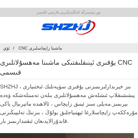
تور بېتىمىزگە كەلگىنىڭىزنى قارشى ئالىمىز.
CNC ماشىنا زاپچاسلىرى
ئۆي
يۇقىرى ئېنىقلىقتىكى ماشىنا مەھسۇلاتلىرى CNC
قىسمى
SHZHJ ، بىز خېرىدارلىرىمىزنى يۇقىرى سۈپەتلىك ئىختىيارى
پىششىقلاپ ئىشلەش مەھسۇلاتلىرى بىلەن تەمىنلەشكە ۋەدە
بېرىمىز.مەيلى سىز ئېنىق زاپچاس ، ئالاھىدە ماتېرىيال ياكى
مۇرەككەپ زاپچاسلارغا ئېھتىياجلىق بولۇڭ ، بىزنىڭ تەلىپىڭىزنى
قاندۇرالايدىغان ئىقتىدارىمىز بار.