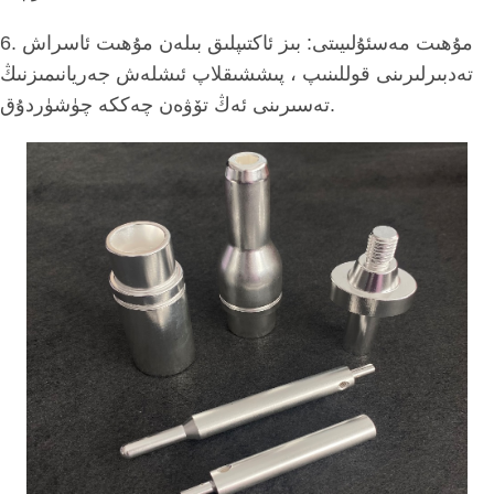
6. مۇھىت مەسئۇلىيىتى: بىز ئاكتىپلىق بىلەن مۇھىت ئاسراش
تەدبىرلىرىنى قوللىنىپ ، پىششىقلاپ ئىشلەش جەريانىمىزنىڭ
تەسىرىنى ئەڭ تۆۋەن چەككە چۈشۈردۇق.