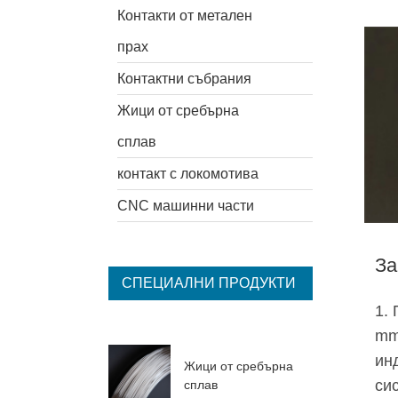
Контакти от метален
прах
Контактни събрания
Жици от сребърна
сплав
контакт с локомотива
CNC машинни части
За
СПЕЦИАЛНИ ПРОДУКТИ
1.
mm
ин
Жици от сребърна
си
сплав