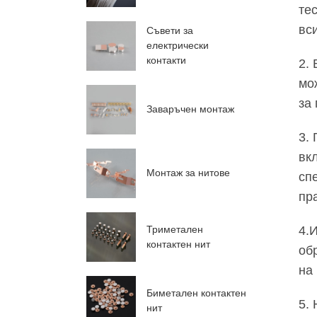
те
вс
Съвети за
електрически
контакти
2.
мо
за
Заваръчен монтаж
3.
вк
Монтаж за нитове
сп
пр
Триметален
4.
контактен нит
об
на
Биметален контактен
5.
нит