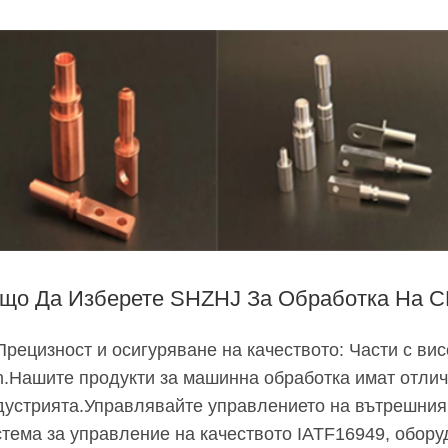
що Да Изберете SHZHJ За Обработка На C
 Прецизност и осигуряване на качеството: Части с вис
.Нашите продукти за машинна обработка имат отлич
дустрията.Управлявайте управлението на вътрешния
стема за управление на качеството IATF16949, обору