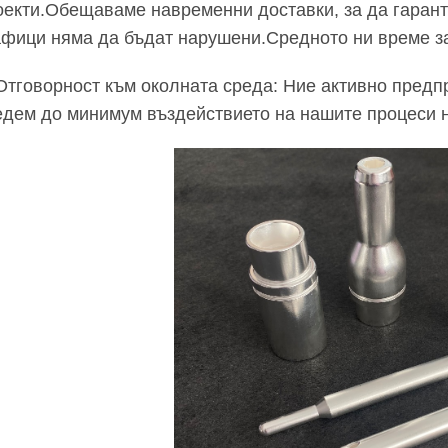
оекти.Обещаваме навременни доставки, за да гаран
афици няма да бъдат нарушени.Средното ни време за
 Отговорност към околната среда: Ние активно предп
едем до минимум въздействието на нашите процеси н