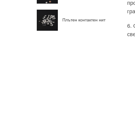
пр
гр
Плътен контактен нит
6.
св