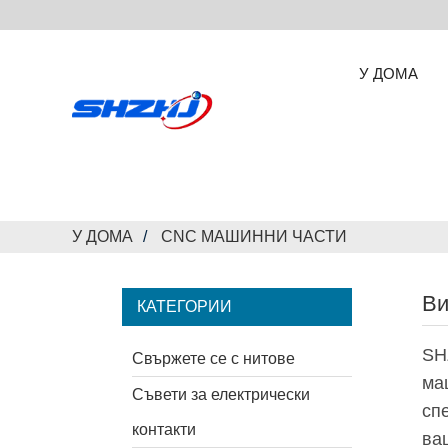
У ДОМА
У ДОМА
CNC МАШИННИ ЧАСТИ
Ви
КАТЕГОРИИ
SH
Свържете се с нитове
ма
Съвети за електрически
сп
контакти
ва