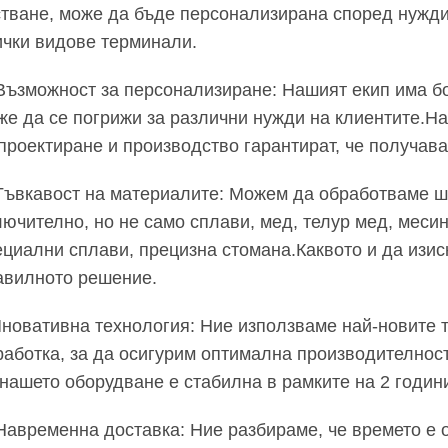
стване, може да бъде персонализирана според нужди
ички видове терминали.
 Възможност за персонализиране: Нашият екип има б
же да се погрижи за различни нужди на клиентите.
 проектиране и производство гарантират, че получав
 Гъвкавост на материалите: Можем да обработваме ш
лючително, но не само сплави, мед, телур мед, меси
ециални сплави, прецизна стомана.Каквото и да изис
авилното решение.
Иновативна технология: Ние използваме най-новите 
работка, за да осигурим оптимална производителност
 нашето оборудване е стабилна в рамките на 2 годин
 Навременна доставка: Ние разбираме, че времето е