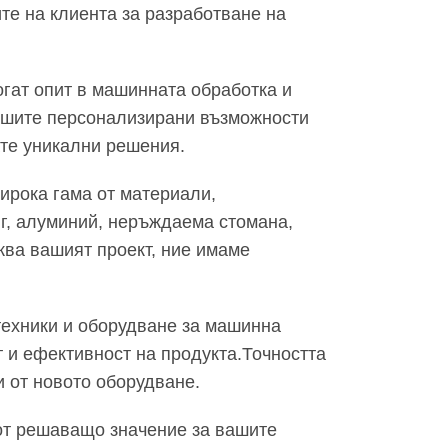
те на клиента за разработване на
огат опит в машинната обработка и
Нашите персонализирани възможности
ате уникални решения.
ирока гама от материали,
нг, алуминий, неръждаема стомана,
ква вашият проект, ние имаме
техники и оборудване за машинна
 и ефективност на продукта.Точността
и от новото оборудване.
 от решаващо значение за вашите