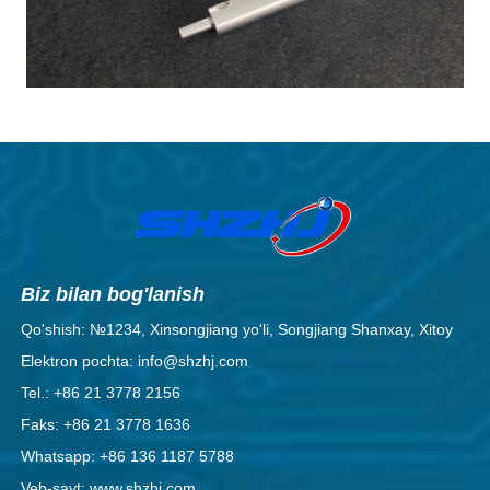
Biz bilan bog'lanish
Qo'shish: №1234, Xinsongjiang yo'li, Songjiang Shanxay, Xitoy
Elektron pochta: info@shzhj.com
Tel.: +86 21 3778 2156
Faks: +86 21 3778 1636
Whatsapp: +86 136 1187 5788
Veb-sayt: www.shzhj.com