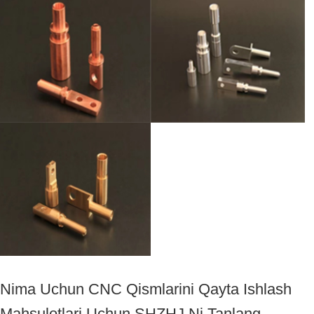
Nima Uchun CNC Qismlarini Qayta Ishlash
Mahsulotlari Uchun SHZHJ Ni Tanlang.