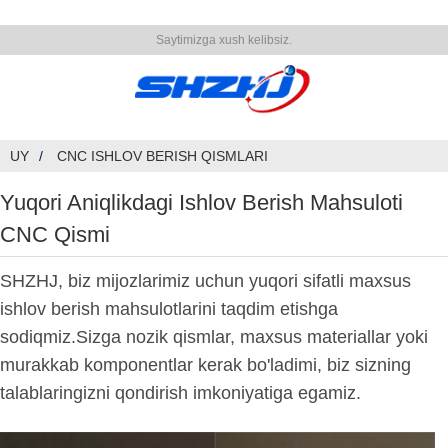
Saytimizga xush kelibsiz.
UY
CNC ISHLOV BERISH QISMLARI
Yuqori Aniqlikdagi Ishlov Berish Mahsuloti
CNC Qismi
SHZHJ, biz mijozlarimiz uchun yuqori sifatli maxsus
ishlov berish mahsulotlarini taqdim etishga
sodiqmiz.Sizga nozik qismlar, maxsus materiallar yoki
murakkab komponentlar kerak bo'ladimi, biz sizning
talablaringizni qondirish imkoniyatiga egamiz.