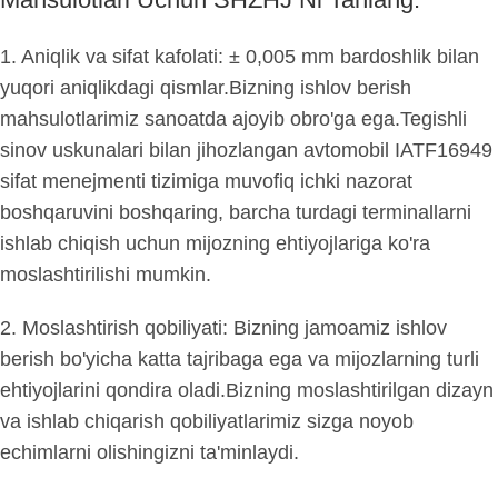
1. Aniqlik va sifat kafolati: ± 0,005 mm bardoshlik bilan
yuqori aniqlikdagi qismlar.Bizning ishlov berish
mahsulotlarimiz sanoatda ajoyib obro'ga ega.Tegishli
sinov uskunalari bilan jihozlangan avtomobil IATF16949
sifat menejmenti tizimiga muvofiq ichki nazorat
boshqaruvini boshqaring, barcha turdagi terminallarni
ishlab chiqish uchun mijozning ehtiyojlariga ko'ra
moslashtirilishi mumkin.
2. Moslashtirish qobiliyati: Bizning jamoamiz ishlov
berish bo'yicha katta tajribaga ega va mijozlarning turli
ehtiyojlarini qondira oladi.Bizning moslashtirilgan dizayn
va ishlab chiqarish qobiliyatlarimiz sizga noyob
echimlarni olishingizni ta'minlaydi.