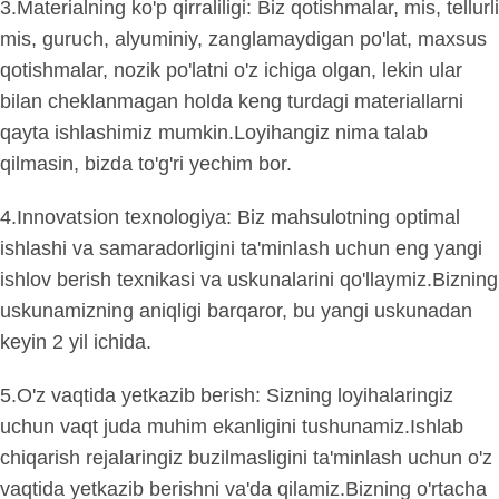
3.Materialning ko'p qirraliligi: Biz qotishmalar, mis, tellurli
mis, guruch, alyuminiy, zanglamaydigan po'lat, maxsus
qotishmalar, nozik po'latni o'z ichiga olgan, lekin ular
bilan cheklanmagan holda keng turdagi materiallarni
qayta ishlashimiz mumkin.Loyihangiz nima talab
qilmasin, bizda to'g'ri yechim bor.
4.Innovatsion texnologiya: Biz mahsulotning optimal
ishlashi va samaradorligini ta'minlash uchun eng yangi
ishlov berish texnikasi va uskunalarini qo'llaymiz.Bizning
uskunamizning aniqligi barqaror, bu yangi uskunadan
keyin 2 yil ichida.
5.O'z vaqtida yetkazib berish: Sizning loyihalaringiz
uchun vaqt juda muhim ekanligini tushunamiz.Ishlab
chiqarish rejalaringiz buzilmasligini ta'minlash uchun o'z
vaqtida yetkazib berishni va'da qilamiz.Bizning o'rtacha