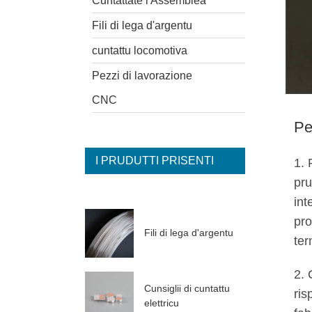
Cuntattate l'Assemblea
Fili di lega d'argentu
cuntattu locomotiva
Pezzi di lavorazione
CNC
Pe
I PRUDUTTI PRISENTI
1. 
pru
int
pro
Fili di lega d'argentu
ter
2. 
Cunsiglii di cuntattu
ris
elettricu