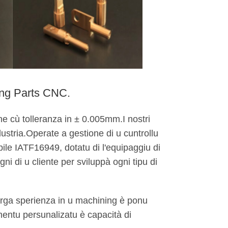
ing Parts CNC.
one cù tolleranza in ± 0.005mm.I nostri
dustria.Operate a gestione di u cuntrollu
bile IATF16949, dotatu di l'equipaggiu di
i di u cliente per sviluppà ogni tipu di
arga sperienza in u machining è ponu
imentu persunalizatu è capacità di