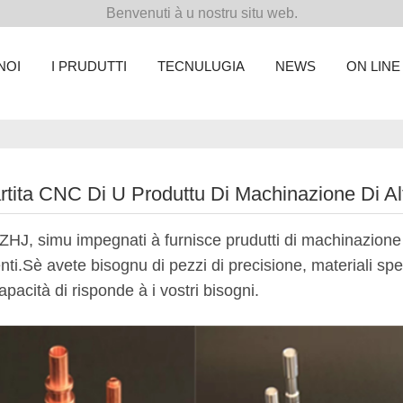
Benvenuti à u nostru situ web.
NOI
I PRUDUTTI
TECNULUGIA
NEWS
ON LIN
rtita CNC Di U Produttu Di Machinazione Di Al
HJ, simu impegnati à furnisce prudutti di machinazione pe
enti.Sè avete bisognu di pezzi di precisione, materiali s
apacità di risponde à i vostri bisogni.