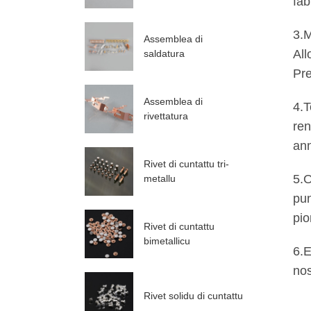
fab
3.M
Assemblea di
All
saldatura
Pre
Assemblea di
4.T
rivettatura
ren
ann
Rivet di cuntattu tri-
5.O
metallu
pun
pio
Rivet di cuntattu
bimetallicu
6.E
nos
Rivet solidu di cuntattu