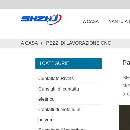
A CASA
NANTU À 
A CASA
PEZZI DI LAVORAZIONE CNC
Pa
I CATEGURIE
SHZ
Cuntattate Rivets
cli
Cunsiglii di cuntattu
a c
elettricu
Contatti di metallu in
polvere