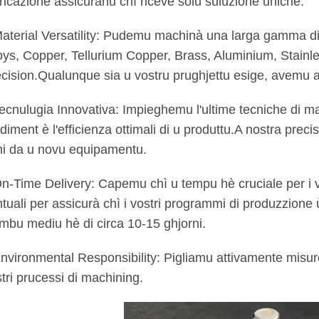
ricazione assicuranu chì riceve solu suluzione uniche.
aterial Versatility: Pudemu machinà una larga gamma di 
oys, Copper, Tellurium Copper, Brass, Aluminium, Stainles
cision.Qualunque sia u vostru prughjettu esige, avemu a
ecnulugia Innovativa: Impieghemu l'ultime tecniche di ma
diment è l'efficienza ottimali di u produttu.A nostra precis
i da u novu equipamentu.
n-Time Delivery: Capemu chì u tempu hè cruciale per i v
tuali per assicurà chì i vostri programmi di produzzione
mbu mediu hè di circa 10-15 ghjorni.
nvironmental Responsibility: Pigliamu attivamente misure
tri prucessi di machining.