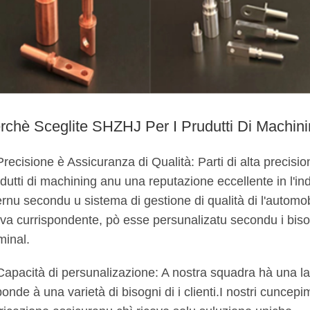
rchè Sceglite SHZHJ Per I Prudutti Di Machin
Precisione è Assicuranza di Qualità: Parti di alta precisi
dutti di machining anu una reputazione eccellente in l'in
ernu secondu u sistema di gestione di qualità di l'automo
va currispondente, pò esse persunalizatu secondu i bisogn
minal.
Capacità di persunalizazione: A nostra squadra hà una l
ponde à una varietà di bisogni di i clienti.I nostri cuncep