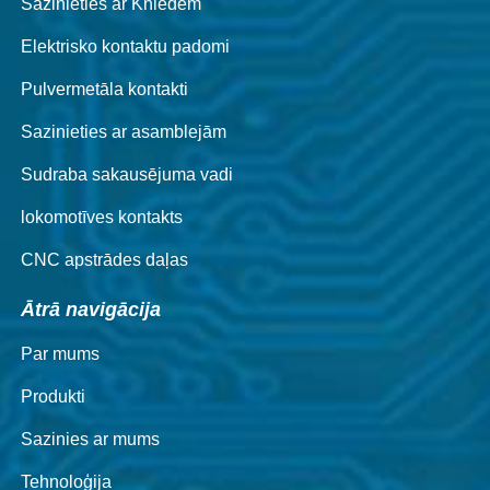
Sazinieties ar Kniedēm
Elektrisko kontaktu padomi
Pulvermetāla kontakti
Sazinieties ar asamblejām
Sudraba sakausējuma vadi
lokomotīves kontakts
CNC apstrādes daļas
Ātrā navigācija
Par mums
Produkti
Sazinies ar mums
Tehnoloģija