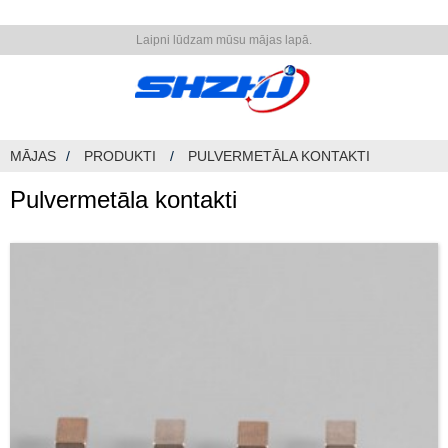
Laipni lūdzam mūsu mājas lapā.
MĀJAS
PRODUKTI
PULVERMETĀLA KONTAKTI
Pulvermetāla kontakti