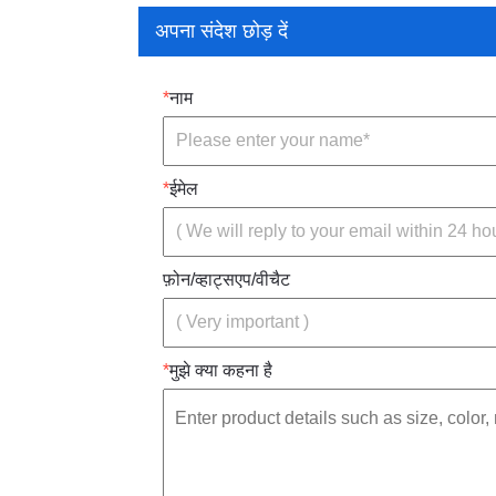
अपना संदेश छोड़ दें
*
नाम
*
ईमेल
फ़ोन/व्हाट्सएप/वीचैट
*
मुझे क्या कहना है