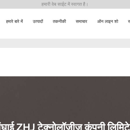
हमारी वेब साईट में स्वागत है।
हमारे बारे में
उत्पादों
तकनीकी
समाचार
ऑन लाइन शो
स
ंघाई ZHJ टेक्नोलॉजीज कंपनी लिमिट