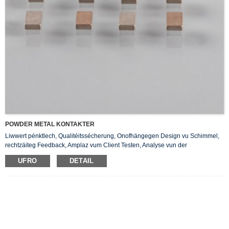
POWDER METAL KONTAKTER
Liwwert pénktlech, Qualitéitssécherung, Onofhängegen Design vu Schimmel,
rechtzäiteg Feedback, Amplaz vum Client Testen, Analyse vun der
Produktkompositioun.
UFRO
DETAIL