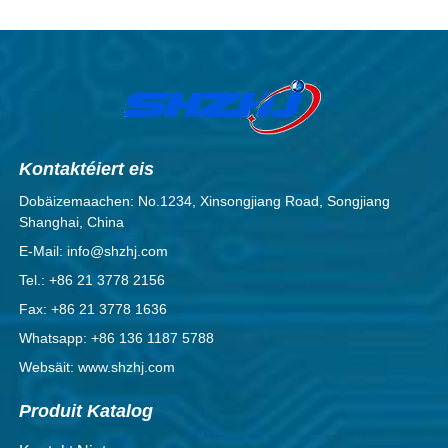
Kontaktéiert eis
Dobäizemaachen: No.1234, Xinsongjiang Road, Songjiang
Shanghai, China
E-Mail: info@shzhj.com
Tel.: +86 21 3778 2156
Fax: +86 21 3778 1636
Whatsapp: +86 136 1187 5788
Websäit: www.shzhj.com
Produit Katalog