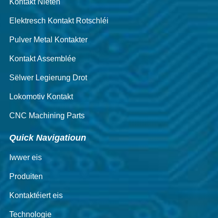
Kontakt Nieten
Elektresch Kontakt Rotschléi
Pulver Metal Kontakter
Kontakt Assemblée
Sëlwer Legierung Drot
Lokomotiv Kontakt
CNC Machining Parts
Quick Navigatioun
Iwwer eis
Produiten
Kontaktéiert eis
Technologie