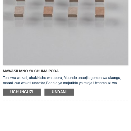
MAWASILIANO YA CHUMA PODA
Toa kwa wakati, uhakikisho wa ubora, Muundo unaojitegemea wa ukungu,
maoni kwa wakati unaofaa,Badala ya majaribio ya mteja,Uchambuzi wa
muundo bora.
UCHUNGUZI
UNDANI