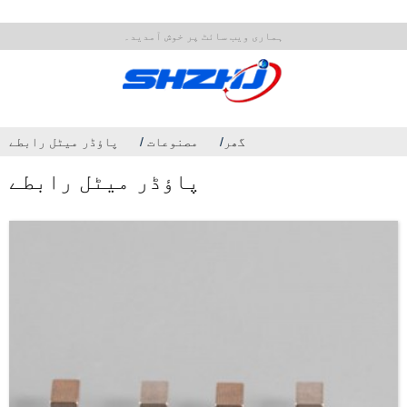
ہماری ویب سائٹ پر خوش آمدید۔
گھر
مصنوعات
پاؤڈر میٹل رابطے
پاؤڈر میٹل رابطے