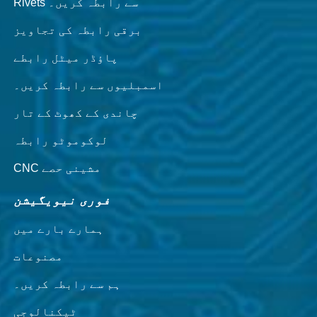
Rivets سے رابطہ کریں۔
برقی رابطہ کی تجاویز
پاؤڈر میٹل رابطے
اسمبلیوں سے رابطہ کریں۔
چاندی کے کھوٹ کے تار
لوکوموٹو رابطہ
CNC مشینی حصے
فوری نیویگیشن
ہمارے بارے میں
مصنوعات
ہم سے رابطہ کریں۔
ٹیکنالوجی