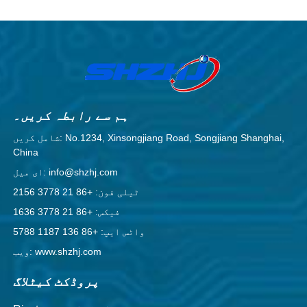
ہم سے رابطہ کریں۔
شامل کریں: No.1234, Xinsongjiang Road, Songjiang Shanghai,
China
ای میل: info@shzhj.com
ٹیلی فون: +86 21 3778 2156
فیکس: +86 21 3778 1636
واٹس ایپ: +86 136 1187 5788
ویب: www.shzhj.com
پروڈکٹ کیٹلاگ