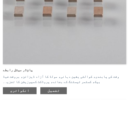
پاؤڈر میٹل رابطے
وقت کی پابندی، کوالٹی یقین دہانی، مولڈ کا آزاد ڈیزائن، بروقت فیڈ
بیک، کسٹمر ٹیسٹنگ کے بجائے، پروڈکٹ کمپوزیشن کا تجزیہ۔
تفصیل
انکوائری