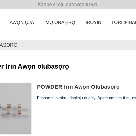
Kaabo si oju opo wẹẹbu wa.
AWỌN ỌJA
IMỌ ỌNA ẸRỌ
IROYIN
LORI IFIHA
BASỌRỌ
r Irin Awọn olubasọrọ
POWDER Irin Awọn Olubasọrọ
Firanṣẹ ni akoko, idaniloju quailty, Apẹrẹ ominira ti m, e