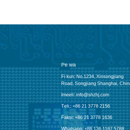
Pe wa
Fi kun: No.1234, Xinsongjiang
Road, Songjiang Shanghai, Chin
Imeeli: info@shzhj.com
Tẹli.: +86 21 3778 2156
Faksi: +86 21 3778 1636
Whatsapp: +86 136 1187 5788