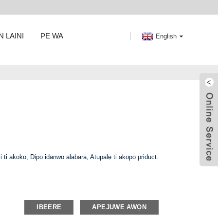
N LAINI
PE WA
English
si ti akoko, Dipo idanwo alabara, Atupalẹ ti akopọ priduct.
IBEERE
APEJUWE AWỌN