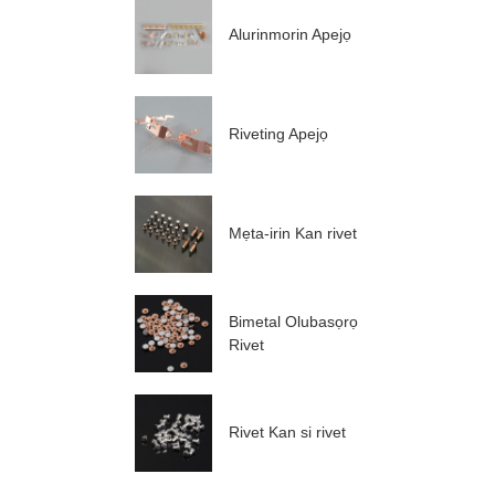
Alurinmorin Apejọ
Riveting Apejọ
Mẹta-irin Kan rivet
Bimetal Olubasọrọ
Rivet
Rivet Kan si rivet