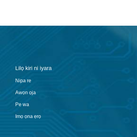
Lilọ kiri ni iyara
Nipa re
Awọn ọja
Pe wa
Imọ ọna ẹrọ