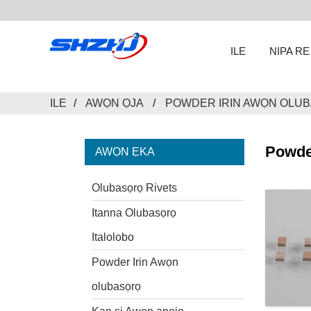
ILE
NIPA RE
ILE
AWỌN ỌJA
POWDER IRIN AWỌN OLU
Powde
AWỌN ẸKA
Olubasọrọ Rivets
Itanna Olubasọrọ
Italolobo
Powder Irin Awọn
olubasọrọ