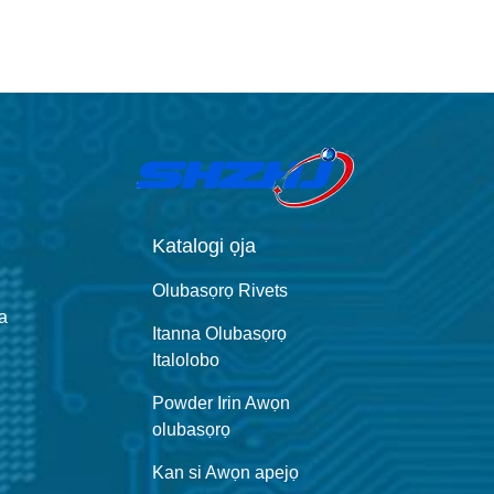
Katalogi ọja
Olubasọrọ Rivets
a
Itanna Olubasọrọ
Italolobo
Powder Irin Awọn
olubasọrọ
Kan si Awọn apejọ