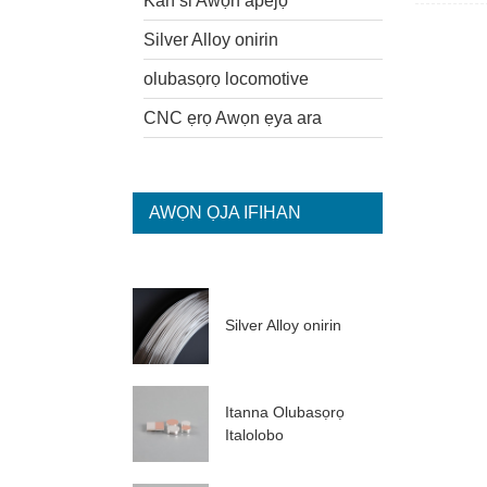
Kan si Awọn apejọ
Silver Alloy onirin
olubasọrọ locomotive
CNC ẹrọ Awọn ẹya ara
AWỌN ỌJA IFIHAN
Silver Alloy onirin
Itanna Olubasọrọ
Italolobo