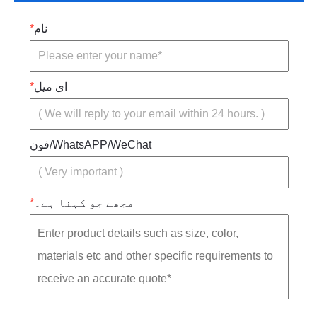
نام
*
ای میل
*
فون/WhatsAPP/WeChat
مجھے جو کہنا ہے۔
*