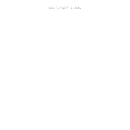
ہفتہ، اتوار: بند