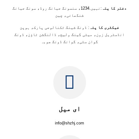
دفتر کا پتہ
:نہیں.1234، سنسونگ جیانگ روڈ، سونگ جیانگ
شنگھائی، چین
فیکٹری کا پتہ
: ڈونگ شینگ ٹکنالوجی پارک، ہوپن
انڈسٹریل زون، میٹی گینگ ولیج، ڈالنگشن ٹاؤن، ڈونگ
گوان سٹی، گوانگ ڈونگ صوبہ
ای میل
info@shzhj.com