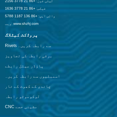
ٹیلی فون: +86 21 3778 2156
فیکس: +86 21 3778 1636
واٹس ایپ: +86 136 1187 5788
ویب: www.shzhj.com
پروڈکٹ کیٹلاگ
Rivets سے رابطہ کریں۔
برقی رابطہ کی تجاویز
پاؤڈر میٹل رابطے
اسمبلیوں سے رابطہ کریں۔
چاندی کے کھوٹ کے تار
لوکوموٹو رابطہ
CNC مشینی حصے