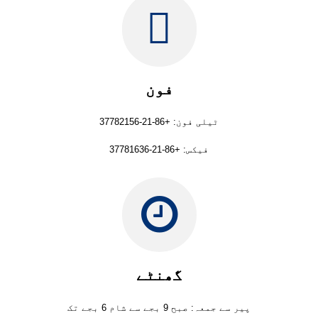
فون
ٹیلی فون: +86-21-37782156
فیکس: +86-21-37781636
گھنٹے
پیر سے جمعہ: صبح 9 بجے سے شام 6 بجے تک