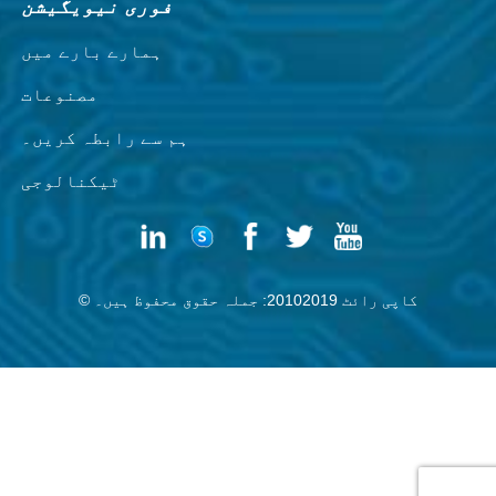
فوری نیویگیشن
ہمارے بارے میں
مصنوعات
ہم سے رابطہ کریں۔
ٹیکنالوجی
© کاپی رائٹ 20102019: جملہ حقوق محفوظ ہیں۔