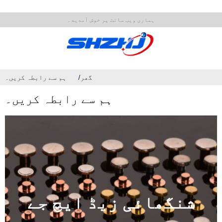
ہماری ویب سائٹ پر خوش آمدید۔
گھر
ہم سے رابطہ کریں۔
ہم سے رابطہ کریں۔
شنگھائی زیڈ ایچ جے