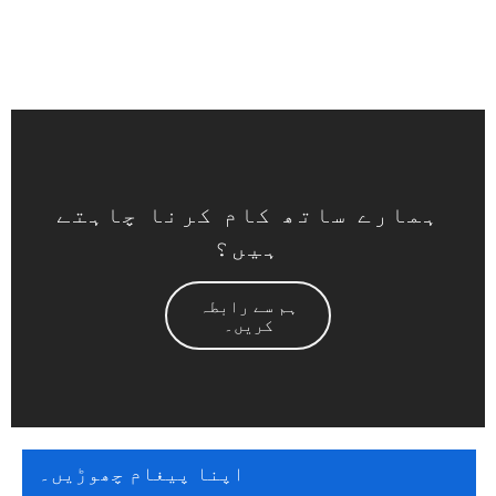
ہمارے ساتھ کام کرنا چاہتے
ہیں؟
ہم سے رابطہ
کریں۔
اپنا پیغام چھوڑیں۔