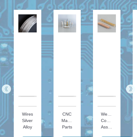
Wires
CNC
Welding
Silver
Machining
Contact
Alloy
Parts
Assembly