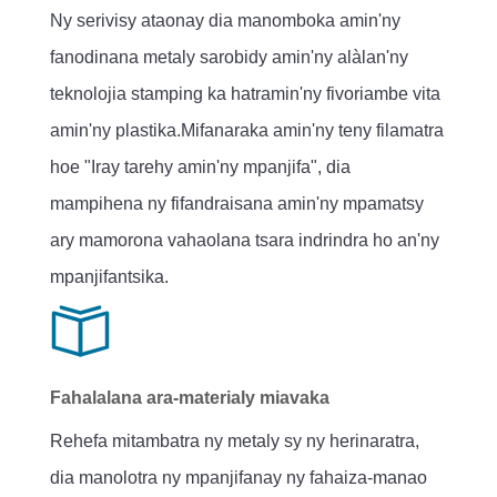
Ny serivisy ataonay dia manomboka amin'ny
fanodinana metaly sarobidy amin'ny alàlan'ny
teknolojia stamping ka hatramin'ny fivoriambe vita
amin'ny plastika.Mifanaraka amin'ny teny filamatra
hoe "Iray tarehy amin'ny mpanjifa", dia
mampihena ny fifandraisana amin'ny mpamatsy
ary mamorona vahaolana tsara indrindra ho an'ny
mpanjifantsika.
Fahalalana ara-materialy miavaka
Rehefa mitambatra ny metaly sy ny herinaratra,
dia manolotra ny mpanjifanay ny fahaiza-manao