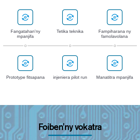
Fangatahan'ny
Tetika teknika
Fampiharana ny
mpanjifa
famolavolana
Prototype fitsapana
injeniera pilot run
Manatitra mpanjifa
Foiben'ny vokatra