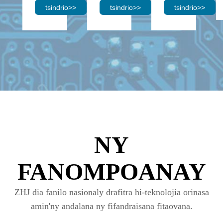
tsindrio
>>
tsindrio
>>
tsindrio
>>
NY
FANOMPOANAY
ZHJ dia fanilo nasionaly drafitra hi-teknolojia orinasa
amin'ny andalana ny fifandraisana fitaovana.