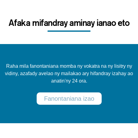
Afaka mifandray aminay ianao eto
Raha mila fanontaniana momba ny vokatra na ny lisitry ny
vidiny, azafady avelao ny mailakao ary hifandray izahay ao
anatin'ny 24 ora.
Fanontaniana izao