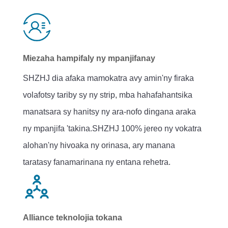
Miezaha hampifaly ny mpanjifanay
SHZHJ dia afaka mamokatra avy amin'ny firaka
volafotsy tariby sy ny strip, mba hahafahantsika
manatsara sy hanitsy ny ara-nofo dingana araka
ny mpanjifa 'takina.SHZHJ 100% jereo ny vokatra
alohan'ny hivoaka ny orinasa, ary manana
taratasy fanamarinana ny entana rehetra.
Alliance teknolojia tokana