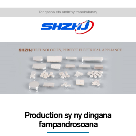
Tongasoa eto amin'ny tranokalanay.
Production sy ny dingana
fampandrosoana