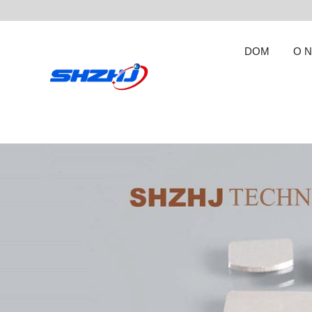
DOM
O 