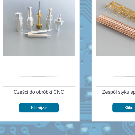
Części do obróbki CNC
Zespół styku s
Kliknij
>>
Klikni