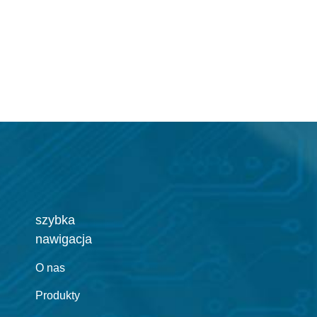
szybka
nawigacja
O nas
Produkty