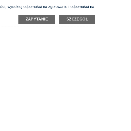
i, wysokiej odporności na zgrzewanie i odporności na
a środowiska, który zastępuje AgCdO.
ZAPYTANIE
SZCZEGÓŁ