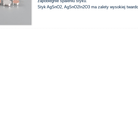
zapobiegnie spaleniu styku.
Styk AgSnO2, AgSnO2In2O3 ma zalety wysokiej twardośc
spalanie itp.
Materiał ten jest najlepszym materiałem przyjaznym dl