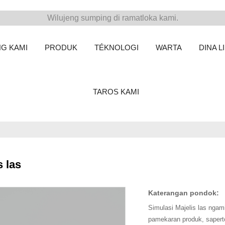
Wilujeng sumping di ramatloka kami.
G KAMI
PRODUK
TÉKNOLOGI
WARTA
DINA 
TAROS KAMI
s las
Katerangan pondok:
Simulasi Majelis las ngam
pamekaran produk, sapert