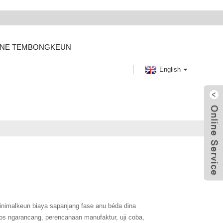
LINE TEMBONGKEUN
English
inimalkeun biaya sapanjang fase anu béda dina
os ngarancang, perencanaan manufaktur, uji coba,