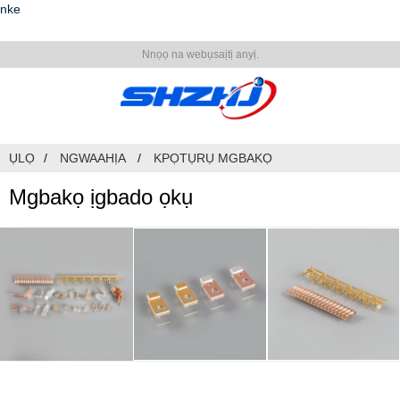
nke
Nnọọ na webụsaịtị anyị.
ỤLỌ
NGWAAHỊA
KPỌTỤRỤ MGBAKỌ
Mgbakọ ịgbado ọkụ