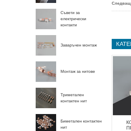
Следващ
Съвети за
електрически
контакти
КАТЕ
Заваръчен монтаж
Монтаж за нитове
Триметален
контактен нит
Биметален контактен
К
нит
П