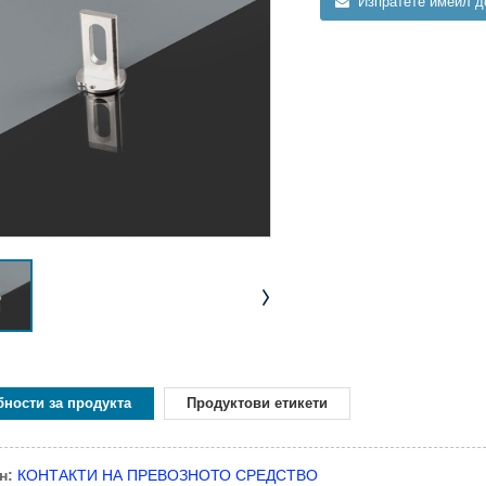
Изпратете имейл д
ности за продукта
Продуктови етикети
н:
КОНТАКТИ НА ПРЕВОЗНОТО СРЕДСТВО