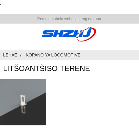
.
Rea u amohela webosaeteng ea rona.
LEHAE
KOPANO YA LOCOMOTIVE
LITŠOANTŠISO TERENE