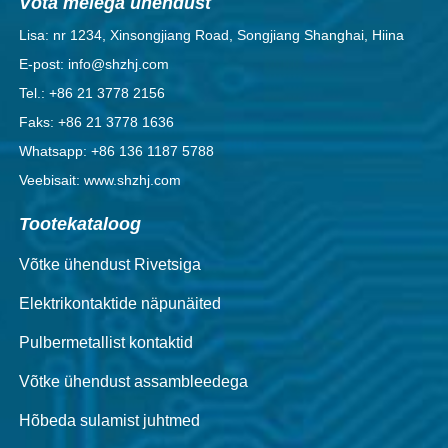
Võta meiega ühendust
Lisa: nr 1234, Xinsongjiang Road, Songjiang Shanghai, Hiina
E-post: info@shzhj.com
Tel.: +86 21 3778 2156
Faks: +86 21 3778 1636
Whatsapp: +86 136 1187 5788
Veebisait: www.shzhj.com
Tootekataloog
Võtke ühendust Rivetsiga
Elektrikontaktide näpunäited
Pulbermetallist kontaktid
Võtke ühendust assambleedega
Hõbeda sulamist juhtmed