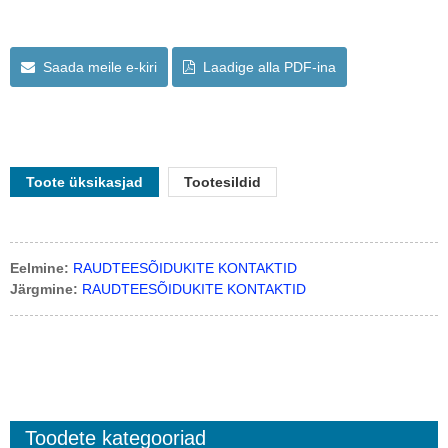
Saada meile e-kiri
Laadige alla PDF-ina
Toote üksikasjad
Tootesildid
Eelmine:
RAUDTEESÕIDUKITE KONTAKTID
Järgmine:
RAUDTEESÕIDUKITE KONTAKTID
Toodete kategooriad