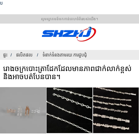
ប
សូមស្វាគមន៍មកកាន់គេហទំព័ររបស់យើង។
ផ្ទះ
ផលិតផល
ទំនាក់​ទំនង​តាម​រយៈ​ការ​ជួប​ជុំ
រោងចក្របោះត្រាដែកដែលមានភាពជាក់លាក់ខ្ពស់
និងអាចបត់បែនបាន។