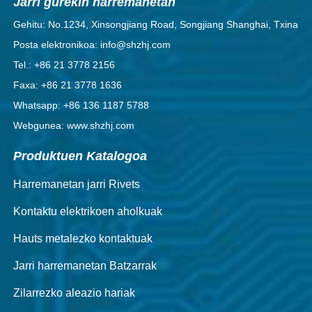
Jarri gurekin harremanetan
Gehitu: No.1234, Xinsongjiang Road, Songjiang Shanghai, Txina
Posta elektronikoa: info@shzhj.com
Tel.: +86 21 3778 2156
Faxa: +86 21 3778 1636
Whatsapp: +86 136 1187 5788
Webgunea: www.shzhj.com
Produktuen Katalogoa
Harremanetan jarri Rivets
Kontaktu elektrikoen aholkuak
Hauts metalezko kontaktuak
Jarri harremanetan Batzarrak
Zilarrezko aleazio hariak