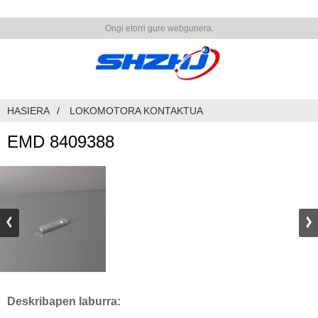
Ongi etorri gure webgunera.
HASIERA
LOKOMOTORA KONTAKTUA
EMD 8409388
Deskribapen laburra: