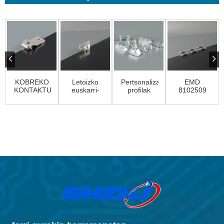
KOBREKO
Letoizko
Pertsonalizatutako
EMD
KONTAKTUA
euskarri-
profilak
8102509
hatza