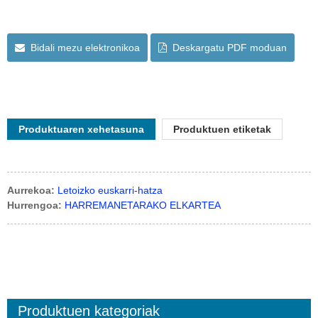
Bidali mezu elektronikoa
Deskargatu PDF moduan
Produktuaren xehetasuna
Produktuen etiketak
Aurrekoa:
Letoizko euskarri-hatza
Hurrengoa:
HARREMANETARAKO ELKARTEA
Produktuen kategoriak