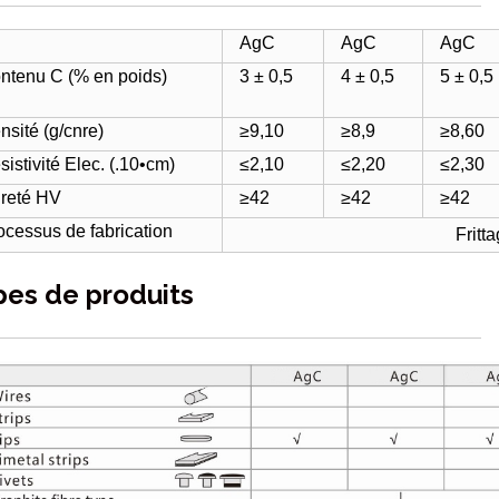
AgC
AgC
AgC
ntenu C (% en poids)
3 ± 0,5
4 ± 0,5
5 ± 0,5
nsité (g/cnre)
≥9,10
≥8,9
≥8,60
sistivité Elec. (.10•cm)
≤2,10
≤2,20
≤2,30
reté HV
≥42
≥42
≥42
ocessus de fabrication
Fritt
pes de produits