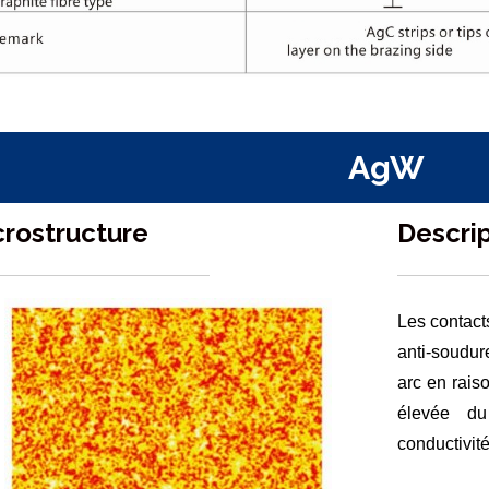
AgW
crostructure
Descri
Les contact
anti-soudur
arc en rais
élevée d
conductivité