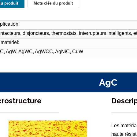
du produit
Mots clés du produit
plication:
ntacteurs, disjoncteurs, thermostats, interrupteurs intelligents, et
 matériel:
C, AgW, AgWC, AgWCC, AgNiC, CuW
AgC
crostructure
Descri
Les matéria
haute résis