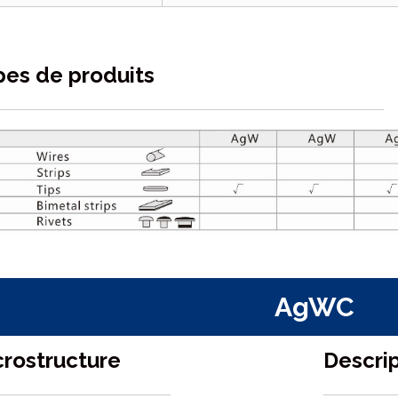
pes de produits
AgWC
crostructure
Descri