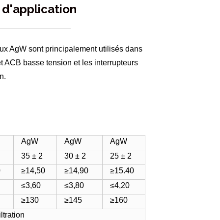
d'application
ux AgW sont principalement utilisés dans
 ACB basse tension et les interrupteurs
n.
AgW
AgW
AgW
35 ± 2
30 ± 2
25 ± 2
0
≥14,50
≥14,90
≥15.40
≤3,60
≤3,80
≤4,20
≥130
≥145
≥160
iltration