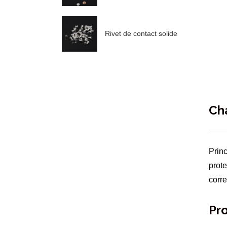
Rivet de contact solide
Ch
Prin
prot
corr
Pro