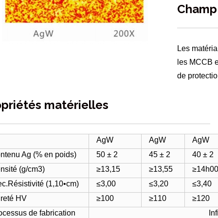
Champ 
Les matéria
les MCCB et
de protectio
priétés matérielles
AgW
AgW
AgW
ntenu Ag (% en poids)
50 ± 2
45 ± 2
40 ± 2
nsité (g/cm3)
≥13,15
≥13,55
≥14h0
ec.Résistivité (1,10•cm)
≤3,00
≤3,20
≤3,40
reté HV
≥100
≥110
≥120
ocessus de fabrication
Inf