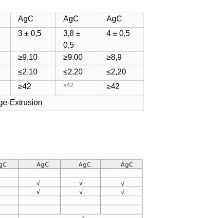
AgC
AgC
AgC
3 ± 0,5
3,8 ±
4 ± 0,5
0,5
≥9,10
≥9.00
≥8,9
≤2,10
≤2,20
≤2,20
≥42
≥42
≥42
age-Extrusion