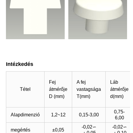
Intézkedés
Fej
A fej
Láb
Tétel
átmérője
vastagsága
átmérője
D (mm)
T(mm)
d(mm)
0,75-
Alapdimenzió
1,2~12
0,15-3,00
6,00
-0,02∽
-0,02∽
megértés
±0,05
＋0,05
＋0,10