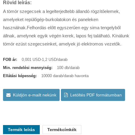
Rövid leírás:
A tömör szegecsek a legelterjedtebb állandó rögzítőelemek,
amelyeket repülőgép-burkolatokon és paneleken
használnak.Felhordás előtt egyszerűen egy sima tengelyből
állnak, amelynek egyik végén kerek, lapos fej található. Kínálunk
tömör ezüst szegecseinket, amelyek jó elektromos vezetők.
FOB ár:
0,001 USD-1,2 USD/darab
Min. rendelési mennyiség:
100 db/darab
Ellátási képesség:
10000 darab/darab havonta
Küldjön e-mailt nekünk
Letöltés PDF formátumban
Termék leírás
Termékcímkék