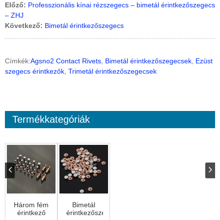
Előző:
Professzionális kínai rézszegecs – bimetál érintkezőszegecs
– ZHJ
Következő:
Bimetál érintkezőszegecs
Címkék:
Agsno2 Contact Rivets
,
Bimetál érintkezőszegecsek
,
Ezüst
szegecs érintkezők
,
Trimetál érintkezőszegecsek
Termékkategóriák
Három fém
Bimetál
érintkező
érintkezőszegecs