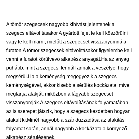
A tömör szegecsek nagyobb kihívást jelentenek a
szegecs eltávolításakor.A gyártott fejet le kell köszörülni
vagy le kell marni, mielőtt a szegecset visszanyomná a
furaton.A tömör szegecsek eltávolításakor figyelembe kell
venni a furatot körülvevő alkatrész anyagát.Ha az anyag
puhább, mint a szegecs, fennáll annak a veszélye, hogy
megsérül.Ha a keménység megegyezik a szegecs
keménységével, akkor kisebb a sérülés kockázata, mivel
megtartja alakját, miközben a lágyabb szegecset
visszanyomják.A szegecs eltávolításának folyamatában
az is szerepet játszik, hogy a szegecs kezdetben hogyan
alakult ki.Minél nagyobb a szár duzzadása az alakítási
folyamat során, annál nagyobb a kockázata a környező
alkatrész sérülésének.