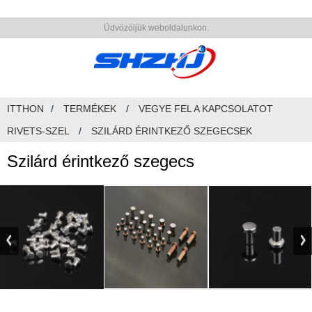
Üdvözöljük weboldalunkon.
ITTHON
TERMÉKEK
VEGYE FEL A KAPCSOLATOT
RIVETS-SZEL
SZILÁRD ÉRINTKEZŐ SZEGECSEK
Szilárd érintkező szegecs