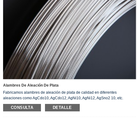
Alambres De Aleación De Plata
Fabricamos alambres de aleación de plata de calidad en diferentes
aleaciones como AgCdo10, AgCdo12, AgNi10, AgNi12, AgSno2 10, etc.
También personalizamos estos alambres de aleación de plata según las
CONSULTA
DETALLE
especificaciones del cliente, lo que garantiza resistencia a la corrosión y un
alto nivel de conductividad térmica y eléctrica.