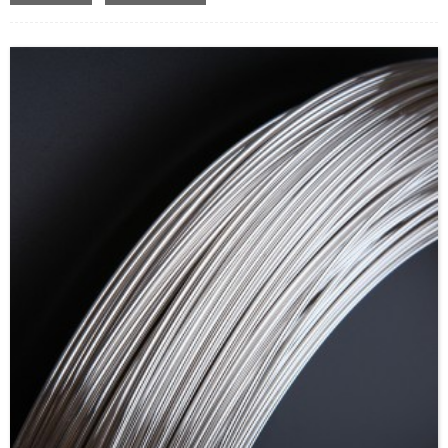
metala.Od dizajna, izrade prototipa, FAI, PPAP, proizvodnje male količine do
srednjeg i velikog obima štancanja, mi ćemo proizvoditi komponente prema
vašim tačnim zahtjevima....