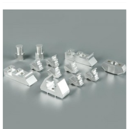
širokim spektrom materijala i oblika za podršku kontaktu.