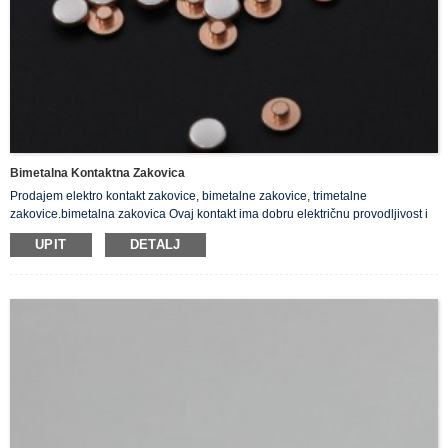
Bimetalna Kontaktna Zakovica
Prodajem elektro kontakt zakovice, bimetalne zakovice, trimetalne
zakovice.bimetalna zakovica Ovaj kontakt ima dobru električnu provodljivost i
njegova površina nije podložna oksidaciji.Dodatak 3 - 28% bakra može
UPIT
DETALJ
značajno poboljšati otpornost srebra na plamen.