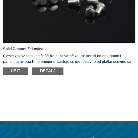
Solid Contact Zakovica
Čvrste zakovice su najčešći trajni zatvarač koji se koristi na oblogama i
panelima aviona.Prije primjene, sastoje se jednostavno od glatke osovine sa
okruglom, ravnom glavom na jednom kraju. Nudimo naše čvrste srebrne
UPIT
DETALJ
zakovice koje su dobri provodnici električne energije.