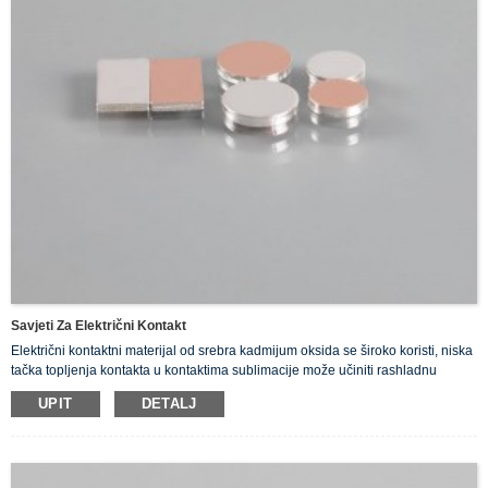
Savjeti Za Električni Kontakt
Električni kontaktni materijal od srebra kadmijum oksida se široko koristi, niska
tačka topljenja kontakta u kontaktima sublimacije može učiniti rashladnu
površinu kontakta, a istovremeno efekat gašenja, sprečiti sagorevanje
UPIT
DETALJ
kontakta.
AgSnO2, AgSnO2In2O3 kontakt ima prednosti visoke tvrdoće, visoke otpornosti
na zavarivanje topljenjem i otpornosti na gorenje itd.
Materijal je najbolji materijal za zaštitu okoliša koji zamjenjuje AgCdO.