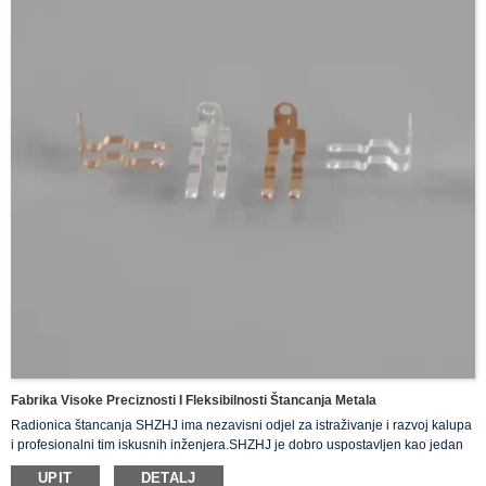
Fabrika Visoke Preciznosti I Fleksibilnosti Štancanja Metala
Radionica štancanja SHZHJ ima nezavisni odjel za istraživanje i razvoj kalupa
i profesionalni tim iskusnih inženjera.SHZHJ je dobro uspostavljen kao jedan
od vodećih dobavljača preciznog metalnog štancanja.Zatražite ponudu Mould
UPIT
DETALJ
Studio Naše iskusno osoblje će raditi sa vama na svim aspektima štancanja