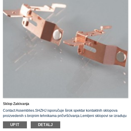
Sklop Zakivanja
Contact Assemblies.SHZHJ isporučuje širok spektar kontaktnih sklopova
proizvedenih s brojnim tehnikama pričvršćivanja.Lemljeni sklopovi se izrađuju
pomoću procesa lemljenja u peći, indukciji, otporu i bakljom.Kontakti se
UPIT
DETALJ
također mogu zakivati ​​na nosače kontakata.SHZHJ proizvodi sklopove sa