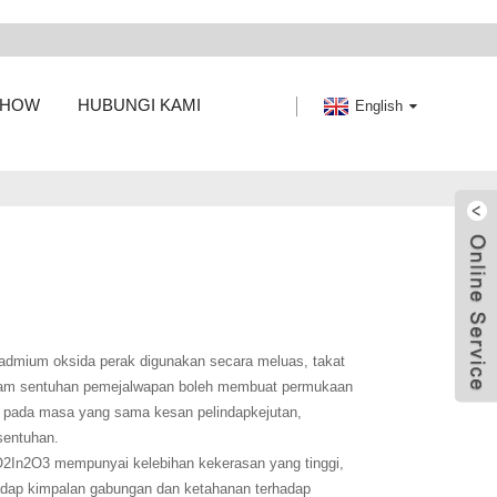
SHOW
HUBUNGI KAMI
English
kadmium oksida perak digunakan secara meluas, takat
alam sentuhan pemejalwapan boleh membuat permukaan
 pada masa yang sama kesan pelindapkejutan,
sentuhan.
In2O3 mempunyai kelebihan kekerasan yang tinggi,
hadap kimpalan gabungan dan ketahanan terhadap