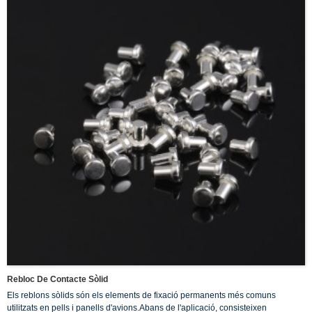
Rebloc De Contacte Sòlid
Els reblons sòlids són els elements de fixació permanents més comuns
utilitzats en pells i panells d'avions.Abans de l'aplicació, consisteixen