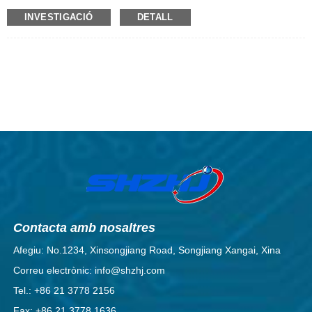
simplement en un eix llis amb un cap rodó i pla en un extrem. Oferim els
INVESTIGACIÓ
DETALL
nostres reblons de plata massissa que són bons conductors de l'electricitat.
Contacta amb nosaltres
Afegiu: No.1234, Xinsongjiang Road, Songjiang Xangai, Xina
Correu electrònic: info@shzhj.com
Tel.: +86 21 3778 2156
Fax: +86 21 3778 1636